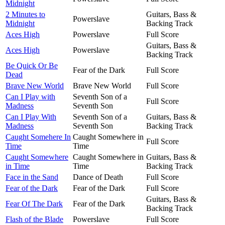
Midnight
2 Minutes to
Guitars, Bass &
Powerslave
Midnight
Backing Track
Aces High
Powerslave
Full Score
Guitars, Bass &
Aces High
Powerslave
Backing Track
Be Quick Or Be
Fear of the Dark
Full Score
Dead
Brave New World
Brave New World
Full Score
Can I Play with
Seventh Son of a
Full Score
Madness
Seventh Son
Can I Play With
Seventh Son of a
Guitars, Bass &
Madness
Seventh Son
Backing Track
Caught Somehere In
Caught Somewhere in
Full Score
Time
Time
Caught Somewhere
Caught Somewhere in
Guitars, Bass &
in Time
Time
Backing Track
Face in the Sand
Dance of Death
Full Score
Fear of the Dark
Fear of the Dark
Full Score
Guitars, Bass &
Fear Of The Dark
Fear of the Dark
Backing Track
Flash of the Blade
Powerslave
Full Score