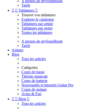
A propos de mySongBook
Tarifs


Tablatures

Trouver vos tablatures
Explorer le catalogue
Tablatures par artiste
Tablatures par genre
Toutes les tablatures
A propos de mySongBook
Tarifs
Artistes
Blog
Tous les articles
Catégories
Cours de basse
Théorie musicale
Cours de batterie
Nouveautés et tutoriels Guitar Pro
Cours de guitare
Actus & Fun


Blog

Tous les articles