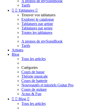
A propos de mySongBook
Tarifs


Tablatures

Trouver vos tablatures
Explorer le catalogue
Tablatures par artiste
Tablatures par genre
Toutes les tablatures
A propos de mySongBook
Tarifs
Artistes
Blog
Tous les articles
Catégories
Cours de basse
Théorie musicale
Cours de batterie
Nouveautés et tutoriels Guitar Pro
Cours de guitare
Actus & Fun


Blog

Tous les articles