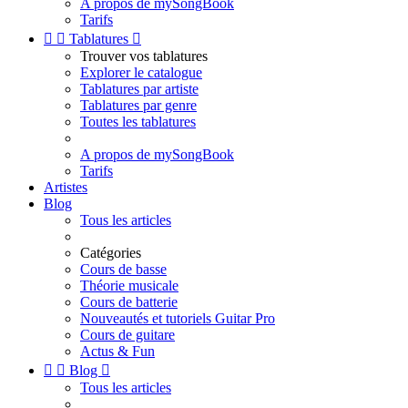
A propos de mySongBook
Tarifs


Tablatures

Trouver vos tablatures
Explorer le catalogue
Tablatures par artiste
Tablatures par genre
Toutes les tablatures
A propos de mySongBook
Tarifs
Artistes
Blog
Tous les articles
Catégories
Cours de basse
Théorie musicale
Cours de batterie
Nouveautés et tutoriels Guitar Pro
Cours de guitare
Actus & Fun


Blog

Tous les articles