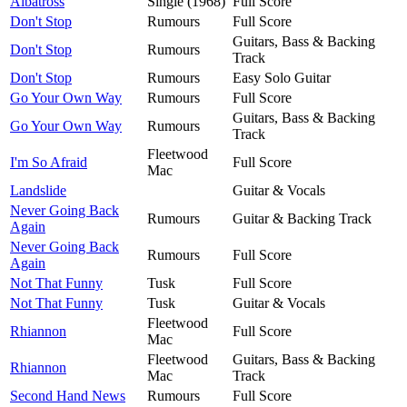
Albatross
Single (1968)
Full Score
Don't Stop
Rumours
Full Score
Guitars, Bass & Backing
Don't Stop
Rumours
Track
Don't Stop
Rumours
Easy Solo Guitar
Go Your Own Way
Rumours
Full Score
Guitars, Bass & Backing
Go Your Own Way
Rumours
Track
Fleetwood
I'm So Afraid
Full Score
Mac
Landslide
Guitar & Vocals
Never Going Back
Rumours
Guitar & Backing Track
Again
Never Going Back
Rumours
Full Score
Again
Not That Funny
Tusk
Full Score
Not That Funny
Tusk
Guitar & Vocals
Fleetwood
Rhiannon
Full Score
Mac
Fleetwood
Guitars, Bass & Backing
Rhiannon
Mac
Track
Second Hand News
Rumours
Full Score