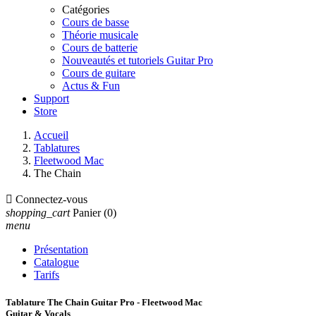
Catégories
Cours de basse
Théorie musicale
Cours de batterie
Nouveautés et tutoriels Guitar Pro
Cours de guitare
Actus & Fun
Support
Store
Accueil
Tablatures
Fleetwood Mac
The Chain

Connectez-vous
shopping_cart
Panier
(0)
menu
Présentation
Catalogue
Tarifs
Tablature The Chain Guitar Pro - Fleetwood Mac
Guitar & Vocals