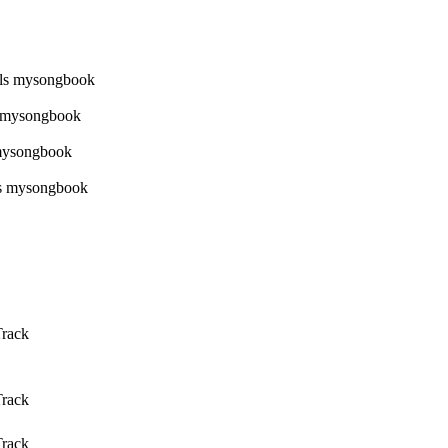
Track
Track
Track