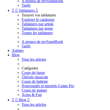
A propos de mySongBook
Tarifs


Tablatures

Trouver vos tablatures
Explorer le catalogue
Tablatures par artiste
Tablatures par genre
Toutes les tablatures
A propos de mySongBook
Tarifs
Artistes
Blog
Tous les articles
Catégories
Cours de basse
Théorie musicale
Cours de batterie
Nouveautés et tutoriels Guitar Pro
Cours de guitare
Actus & Fun


Blog

Tous les articles