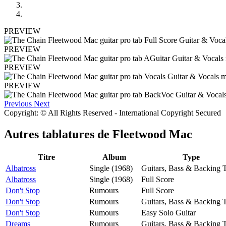
PREVIEW
PREVIEW
PREVIEW
PREVIEW
Previous
Next
Copyright: © All Rights Reserved - International Copyright Secured
Autres tablatures de
Fleetwood Mac
Titre
Album
Type
Albatross
Single (1968)
Guitars, Bass & Backing 
Albatross
Single (1968)
Full Score
Don't Stop
Rumours
Full Score
Don't Stop
Rumours
Guitars, Bass & Backing 
Don't Stop
Rumours
Easy Solo Guitar
Dreams
Rumours
Guitars, Bass & Backing 