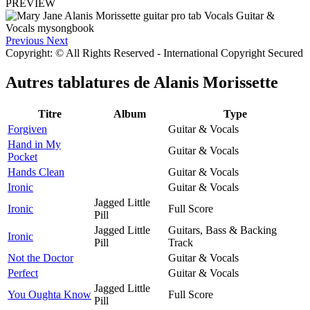
PREVIEW
Previous
Next
Copyright: © All Rights Reserved - International Copyright Secured
Autres tablatures de
Alanis Morissette
Titre
Album
Type
Forgiven
Guitar & Vocals
Hand in My
Guitar & Vocals
Pocket
Hands Clean
Guitar & Vocals
Ironic
Guitar & Vocals
Jagged Little
Ironic
Full Score
Pill
Jagged Little
Guitars, Bass & Backing
Ironic
Pill
Track
Not the Doctor
Guitar & Vocals
Perfect
Guitar & Vocals
Jagged Little
You Oughta Know
Full Score
Pill