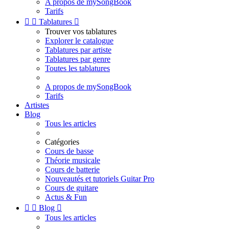
A propos de mySongBook
Tarifs


Tablatures

Trouver vos tablatures
Explorer le catalogue
Tablatures par artiste
Tablatures par genre
Toutes les tablatures
A propos de mySongBook
Tarifs
Artistes
Blog
Tous les articles
Catégories
Cours de basse
Théorie musicale
Cours de batterie
Nouveautés et tutoriels Guitar Pro
Cours de guitare
Actus & Fun


Blog

Tous les articles