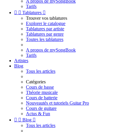
A propos de mySongBook
Tarifs


Tablatures

Trouver vos tablatures
Explorer le catalogue
Tablatures par artiste
Tablatures par genre
Toutes les tablatures
A propos de mySongBook
Tarifs
Artistes
Blog
Tous les articles
Catégories
Cours de basse
Théorie musicale
Cours de batterie
Nouveautés et tutoriels Guitar Pro
Cours de guitare
Actus & Fun


Blog

Tous les articles