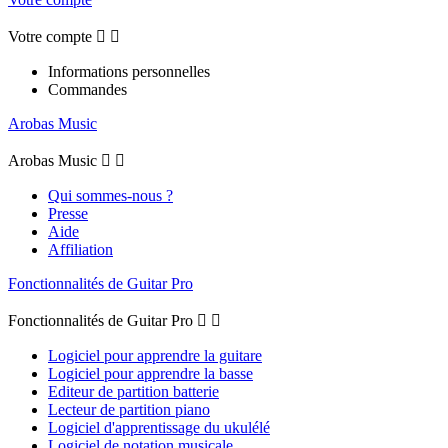
Votre compte


Informations personnelles
Commandes
Arobas Music
Arobas Music


Qui sommes-nous ?
Presse
Aide
Affiliation
Fonctionnalités de Guitar Pro
Fonctionnalités de Guitar Pro


Logiciel pour apprendre la guitare
Logiciel pour apprendre la basse
Editeur de partition batterie
Lecteur de partition piano
Logiciel d'apprentissage du ukulélé
Logiciel de notation musicale