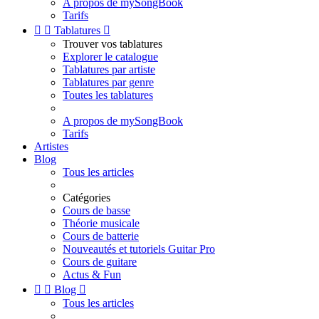
A propos de mySongBook
Tarifs


Tablatures

Trouver vos tablatures
Explorer le catalogue
Tablatures par artiste
Tablatures par genre
Toutes les tablatures
A propos de mySongBook
Tarifs
Artistes
Blog
Tous les articles
Catégories
Cours de basse
Théorie musicale
Cours de batterie
Nouveautés et tutoriels Guitar Pro
Cours de guitare
Actus & Fun


Blog

Tous les articles