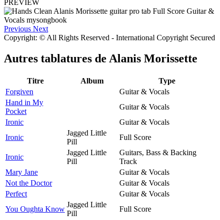
PREVIEW
Previous
Next
Copyright: © All Rights Reserved - International Copyright Secured
Autres tablatures de
Alanis Morissette
Titre
Album
Type
Forgiven
Guitar & Vocals
Hand in My
Guitar & Vocals
Pocket
Ironic
Guitar & Vocals
Jagged Little
Ironic
Full Score
Pill
Jagged Little
Guitars, Bass & Backing
Ironic
Pill
Track
Mary Jane
Guitar & Vocals
Not the Doctor
Guitar & Vocals
Perfect
Guitar & Vocals
Jagged Little
You Oughta Know
Full Score
Pill