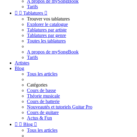
A propos de mySongBook
Tarifs


Tablatures

Trouver vos tablatures
Explorer le catalogue
Tablatures par artiste
Tablatures par genre
Toutes les tablatures
A propos de mySongBook
Tarifs
Artistes
Blog
Tous les articles
Catégories
Cours de basse
Théorie musicale
Cours de batterie
Nouveautés et tutoriels Guitar Pro
Cours de guitare
Actus & Fun


Blog

Tous les articles