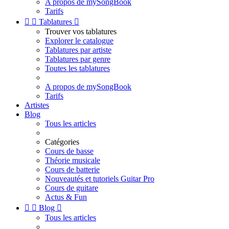
A propos de mySongBook
Tarifs


Tablatures

Trouver vos tablatures
Explorer le catalogue
Tablatures par artiste
Tablatures par genre
Toutes les tablatures
A propos de mySongBook
Tarifs
Artistes
Blog
Tous les articles
Catégories
Cours de basse
Théorie musicale
Cours de batterie
Nouveautés et tutoriels Guitar Pro
Cours de guitare
Actus & Fun


Blog

Tous les articles