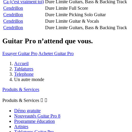
Ça (c'est vraiment toi)
Dure Limite
Guitars, Bass & Backing Track
Cendrillon
Dure Limite
Full Score
Cendrillon
Dure Limite
Picking Solo Guitar
Cendrillon
Dure Limite
Guitar & Vocals
Cendrillon
Dure Limite
Guitars, Bass & Backing Track
Guitar Pro n’attend que vous.
Essayer Guitar Pro
Acheter Guitar Pro
Accueil
Tablatures
Telephone
Un autre monde
Produits & Services
Produits & Services


Démo gratuite
Nouveautés Guitar Pro 8
Programme éducation
Artistes
Tablatures Guitar Pro