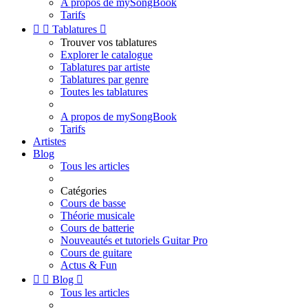
A propos de mySongBook
Tarifs


Tablatures

Trouver vos tablatures
Explorer le catalogue
Tablatures par artiste
Tablatures par genre
Toutes les tablatures
A propos de mySongBook
Tarifs
Artistes
Blog
Tous les articles
Catégories
Cours de basse
Théorie musicale
Cours de batterie
Nouveautés et tutoriels Guitar Pro
Cours de guitare
Actus & Fun


Blog

Tous les articles