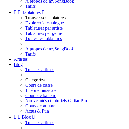
A propos de mySongBook
Tarifs


Tablatures

Trouver vos tablatures
Explorer le catalogue
Tablatures par artiste
Tablatures par genre
Toutes les tablatures
A propos de mySongBook
Tarifs
Artistes
Blog
Tous les articles
Catégories
Cours de basse
Théorie musicale
Cours de batterie
Nouveautés et tutoriels Guitar Pro
Cours de guitare
Actus & Fun


Blog

Tous les articles