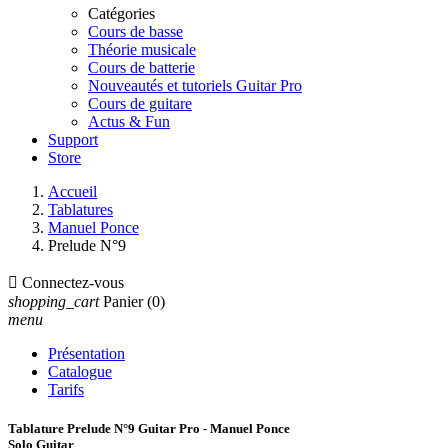
Catégories
Cours de basse
Théorie musicale
Cours de batterie
Nouveautés et tutoriels Guitar Pro
Cours de guitare
Actus & Fun
Support
Store
Accueil
Tablatures
Manuel Ponce
Prelude N°9

Connectez-vous
shopping_cart
Panier
(0)
menu
Présentation
Catalogue
Tarifs
Tablature Prelude N°9 Guitar Pro - Manuel Ponce
Solo Guitar