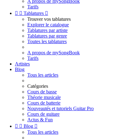
A propos de mySongBook
Tarifs


Tablatures

Trouver vos tablatures
Explorer le catalogue
Tablatures par artiste
Tablatures par genre
Toutes les tablatures
A propos de mySongBook
Tarifs
Artistes
Blog
Tous les articles
Catégories
Cours de basse
Théorie musicale
Cours de batterie
Nouveautés et tutoriels Guitar Pro
Cours de guitare
Actus & Fun


Blog

Tous les articles