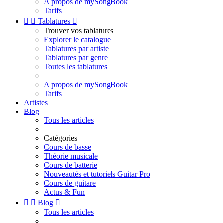
A propos de mySongBook
Tarifs


Tablatures

Trouver vos tablatures
Explorer le catalogue
Tablatures par artiste
Tablatures par genre
Toutes les tablatures
A propos de mySongBook
Tarifs
Artistes
Blog
Tous les articles
Catégories
Cours de basse
Théorie musicale
Cours de batterie
Nouveautés et tutoriels Guitar Pro
Cours de guitare
Actus & Fun


Blog

Tous les articles