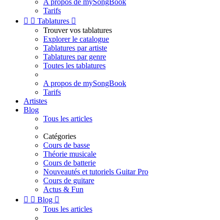
A propos de mySongBook
Tarifs


Tablatures

Trouver vos tablatures
Explorer le catalogue
Tablatures par artiste
Tablatures par genre
Toutes les tablatures
A propos de mySongBook
Tarifs
Artistes
Blog
Tous les articles
Catégories
Cours de basse
Théorie musicale
Cours de batterie
Nouveautés et tutoriels Guitar Pro
Cours de guitare
Actus & Fun


Blog

Tous les articles