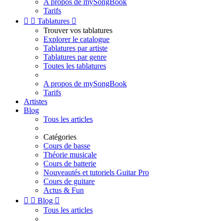
A propos de mySongBook
Tarifs


Tablatures

Trouver vos tablatures
Explorer le catalogue
Tablatures par artiste
Tablatures par genre
Toutes les tablatures
A propos de mySongBook
Tarifs
Artistes
Blog
Tous les articles
Catégories
Cours de basse
Théorie musicale
Cours de batterie
Nouveautés et tutoriels Guitar Pro
Cours de guitare
Actus & Fun


Blog

Tous les articles