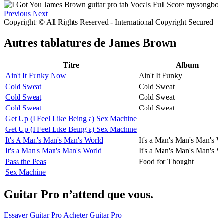
Previous
Next
Copyright: © All Rights Reserved - International Copyright Secured
Autres tablatures de
James Brown
Titre
Album
Ain't It Funky Now
Ain't It Funky
Cold Sweat
Cold Sweat
Cold Sweat
Cold Sweat
Cold Sweat
Cold Sweat
Get Up (I Feel Like Being a) Sex Machine
Get Up (I Feel Like Being a) Sex Machine
It's A Man's Man's Man's World
It's a Man's Man's Man's
It's a Man's Man's Man's World
It's a Man's Man's Man's
Pass the Peas
Food for Thought
Sex Machine
Guitar Pro n’attend que vous.
Essayer Guitar Pro
Acheter Guitar Pro