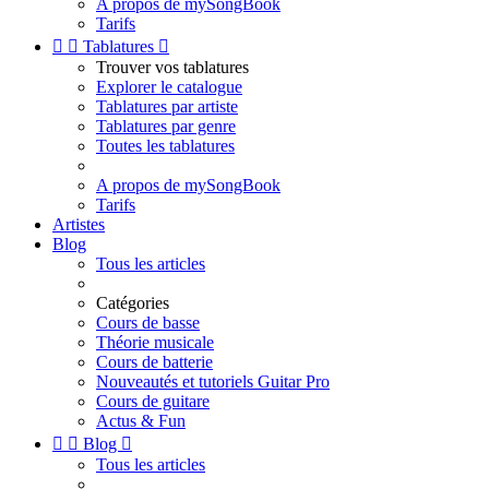
A propos de mySongBook
Tarifs


Tablatures

Trouver vos tablatures
Explorer le catalogue
Tablatures par artiste
Tablatures par genre
Toutes les tablatures
A propos de mySongBook
Tarifs
Artistes
Blog
Tous les articles
Catégories
Cours de basse
Théorie musicale
Cours de batterie
Nouveautés et tutoriels Guitar Pro
Cours de guitare
Actus & Fun


Blog

Tous les articles