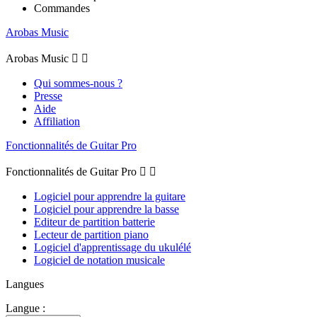
Commandes
Arobas Music
Arobas Music


Qui sommes-nous ?
Presse
Aide
Affiliation
Fonctionnalités de Guitar Pro
Fonctionnalités de Guitar Pro


Logiciel pour apprendre la guitare
Logiciel pour apprendre la basse
Editeur de partition batterie
Lecteur de partition piano
Logiciel d'apprentissage du ukulélé
Logiciel de notation musicale
Langues
Langue :