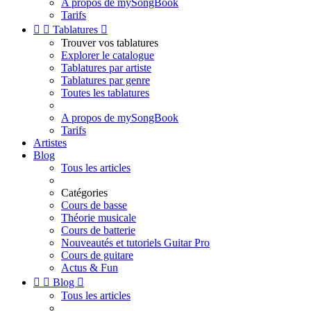
A propos de mySongBook
Tarifs


Tablatures

Trouver vos tablatures
Explorer le catalogue
Tablatures par artiste
Tablatures par genre
Toutes les tablatures
A propos de mySongBook
Tarifs
Artistes
Blog
Tous les articles
Catégories
Cours de basse
Théorie musicale
Cours de batterie
Nouveautés et tutoriels Guitar Pro
Cours de guitare
Actus & Fun


Blog

Tous les articles