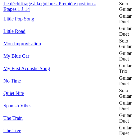
Le déchiffrage à la guitare - Première position -
Solo
Etapes 1 à 14
Guitar
Guitar
Little Pop Song
Duet
Guitar
Little Road
Duet
Solo
Mon Improvisation
Guitar
Guitar
My Blue Car
Duet
Guitar
My First Acoustic Song
Trio
Guitar
No Time
Duet
Solo
Quiet Nite
Guitar
Guitar
Spanish Vibes
Duet
Guitar
The Train
Duet
Guitar
The Tree
Duet