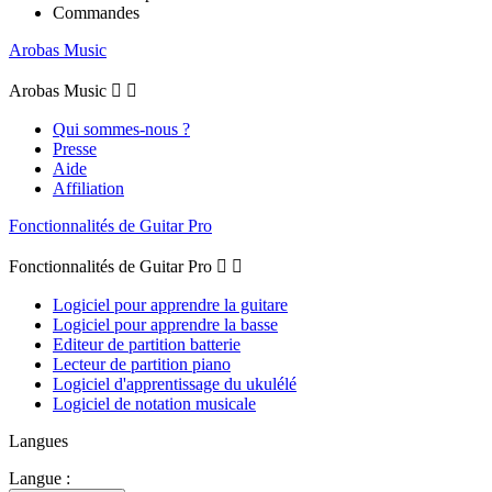
Commandes
Arobas Music
Arobas Music


Qui sommes-nous ?
Presse
Aide
Affiliation
Fonctionnalités de Guitar Pro
Fonctionnalités de Guitar Pro


Logiciel pour apprendre la guitare
Logiciel pour apprendre la basse
Editeur de partition batterie
Lecteur de partition piano
Logiciel d'apprentissage du ukulélé
Logiciel de notation musicale
Langues
Langue :