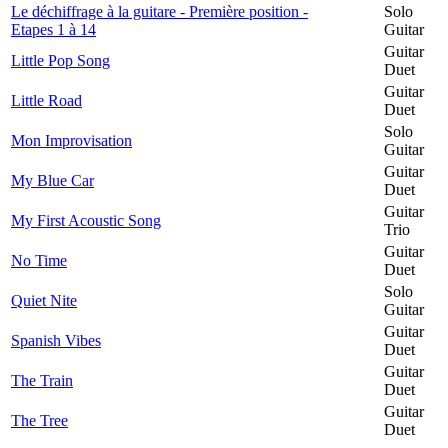
Le déchiffrage à la guitare - Première position -
Solo
Etapes 1 à 14
Guitar
Guitar
Little Pop Song
Duet
Guitar
Little Road
Duet
Solo
Mon Improvisation
Guitar
Guitar
My Blue Car
Duet
Guitar
My First Acoustic Song
Trio
Guitar
No Time
Duet
Solo
Quiet Nite
Guitar
Guitar
Spanish Vibes
Duet
Guitar
The Train
Duet
Guitar
The Tree
Duet