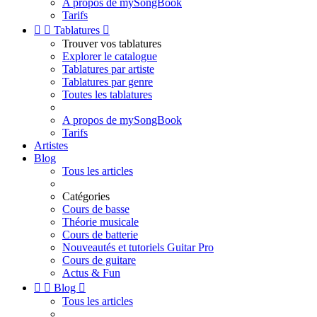
A propos de mySongBook
Tarifs


Tablatures

Trouver vos tablatures
Explorer le catalogue
Tablatures par artiste
Tablatures par genre
Toutes les tablatures
A propos de mySongBook
Tarifs
Artistes
Blog
Tous les articles
Catégories
Cours de basse
Théorie musicale
Cours de batterie
Nouveautés et tutoriels Guitar Pro
Cours de guitare
Actus & Fun


Blog

Tous les articles