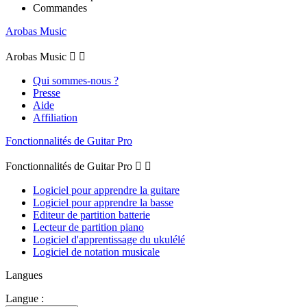
Commandes
Arobas Music
Arobas Music


Qui sommes-nous ?
Presse
Aide
Affiliation
Fonctionnalités de Guitar Pro
Fonctionnalités de Guitar Pro


Logiciel pour apprendre la guitare
Logiciel pour apprendre la basse
Editeur de partition batterie
Lecteur de partition piano
Logiciel d'apprentissage du ukulélé
Logiciel de notation musicale
Langues
Langue :