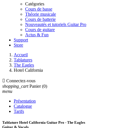
Catégories
Cours de basse
Théorie musicale
Cours de batterie
Nouveautés et tutoriels Guitar Pro
Cours de guitare
Actus & Fun
Support
Store
Accueil
Tablatures
The Eagles
Hotel California

Connectez-vous
shopping_cart
Panier
(0)
menu
Présentation
Catalogue
Tarifs
Tablature Hotel California Guitar Pro - The Eagles
Guitar & Vocals