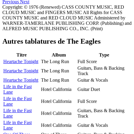
Previous
Next
Copyright: © 1976 (Renewed) CASS COUNTY MUSIC, RED
CLOUD MUSIC and FINGERS MUSIC All Rights for CASS
COUNTY MUSIC and RED CLOUD MUSIC Administered by
WARNER-TAMERLANE PUBLISHING CORP. (Publishing) and
ALFRED MUSIC PUBLISHING CO., INC. (Print)
Autres tablatures de
The Eagles
Titre
Album
Type
Heartache Tonight
The Long Run
Full Score
Guitars, Bass & Backing
Heartache Tonight
The Long Run
Track
Heartache Tonight
The Long Run
Guitar & Vocals
Life in the Fast
Hotel California
Guitar Duet
Lane
Life in the Fast
Hotel California
Full Score
Lane
Life in the Fast
Guitars, Bass & Backing
Hotel California
Lane
Track
Life in the Fast
Hotel California
Guitar & Vocals
Lane