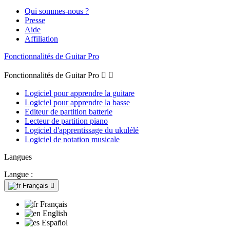
Qui sommes-nous ?
Presse
Aide
Affiliation
Fonctionnalités de Guitar Pro
Fonctionnalités de Guitar Pro


Logiciel pour apprendre la guitare
Logiciel pour apprendre la basse
Editeur de partition batterie
Lecteur de partition piano
Logiciel d'apprentissage du ukulélé
Logiciel de notation musicale
Langues
Langue :
Français

Français
English
Español