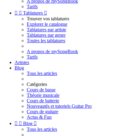
A propos de mySongBook
Tarifs


Tablatures

Trouver vos tablatures
Explorer le catalogue
Tablatures par artiste
Tablatures par genre
Toutes les tablatures
A propos de mySongBook
Tarifs
Artistes
Blog
Tous les articles
Catégories
Cours de basse
Théorie musicale
Cours de batterie
Nouveautés et tutoriels Guitar Pro
Cours de guitare
Actus & Fun


Blog

Tous les articles