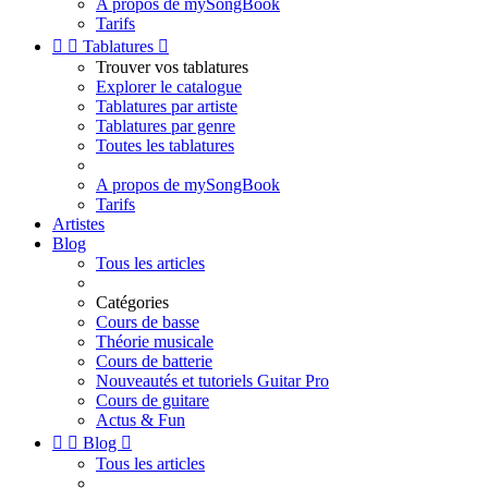
A propos de mySongBook
Tarifs


Tablatures

Trouver vos tablatures
Explorer le catalogue
Tablatures par artiste
Tablatures par genre
Toutes les tablatures
A propos de mySongBook
Tarifs
Artistes
Blog
Tous les articles
Catégories
Cours de basse
Théorie musicale
Cours de batterie
Nouveautés et tutoriels Guitar Pro
Cours de guitare
Actus & Fun


Blog

Tous les articles