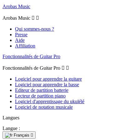
Arobas Music
Arobas Music


Qui sommes-nous ?
Presse
Aide
Affiliation
Fonctionnalités de Guitar Pro
Fonctionnalités de Guitar Pro


Logiciel pour apprendre la guitare
Logiciel pour apprendre la basse
Editeur de partition batterie
Lecteur de partition piano
Logiciel d'apprentissage du ukulélé
Logiciel de notation musicale
Langues
Langue :
Français
