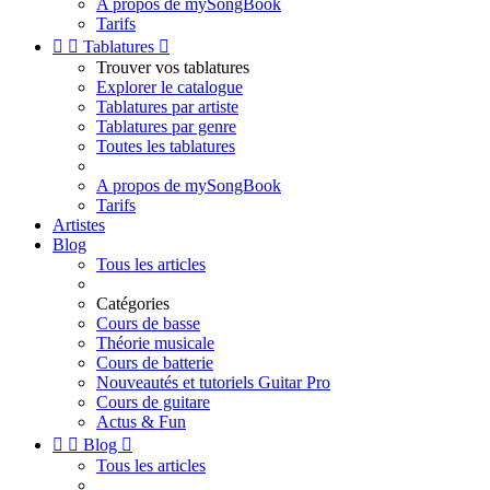
A propos de mySongBook
Tarifs


Tablatures

Trouver vos tablatures
Explorer le catalogue
Tablatures par artiste
Tablatures par genre
Toutes les tablatures
A propos de mySongBook
Tarifs
Artistes
Blog
Tous les articles
Catégories
Cours de basse
Théorie musicale
Cours de batterie
Nouveautés et tutoriels Guitar Pro
Cours de guitare
Actus & Fun


Blog

Tous les articles