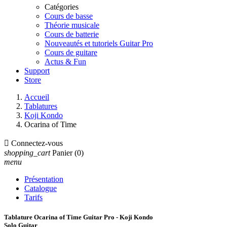
Catégories
Cours de basse
Théorie musicale
Cours de batterie
Nouveautés et tutoriels Guitar Pro
Cours de guitare
Actus & Fun
Support
Store
Accueil
Tablatures
Koji Kondo
Ocarina of Time

Connectez-vous
shopping_cart
Panier
(0)
menu
Présentation
Catalogue
Tarifs
Tablature Ocarina of Time Guitar Pro - Koji Kondo
Solo Guitar