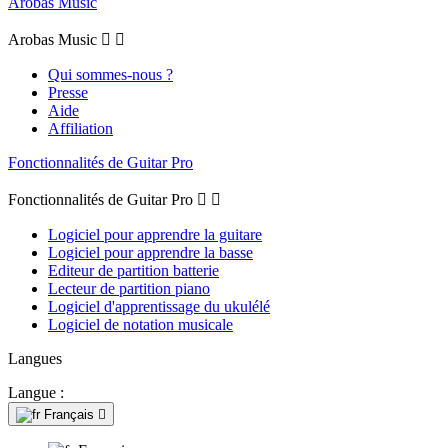
Arobas Music
Arobas Music


Qui sommes-nous ?
Presse
Aide
Affiliation
Fonctionnalités de Guitar Pro
Fonctionnalités de Guitar Pro


Logiciel pour apprendre la guitare
Logiciel pour apprendre la basse
Editeur de partition batterie
Lecteur de partition piano
Logiciel d'apprentissage du ukulélé
Logiciel de notation musicale
Langues
Langue :
Français
