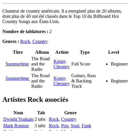
Chanteur de country américain. Il a enregistré plus de 20 albums,
dont plus de 40 ont été classés dans le Top 10 du Billboard Hot
Country Songs aux États-Unis.
Nombre de tablatures :
2
Genres :
Rock
,
Country
Titre
Album
Artiste
Type
Level
The Road
Kenny
Summertime
and the
Full Score
Beginner
Chesney
Radio
The Road
Guitars, Bass
Summertime
Kenny
and the
& Backing
Beginner
Chesney
Radio
Track
Artistes Rock
associés
Nom
Tab
Genre
Dwight Yoakam
2 tabs
Rock
,
Country
Mark Ronson
3 tabs
Rock
,
Pop
,
Soul
,
Funk