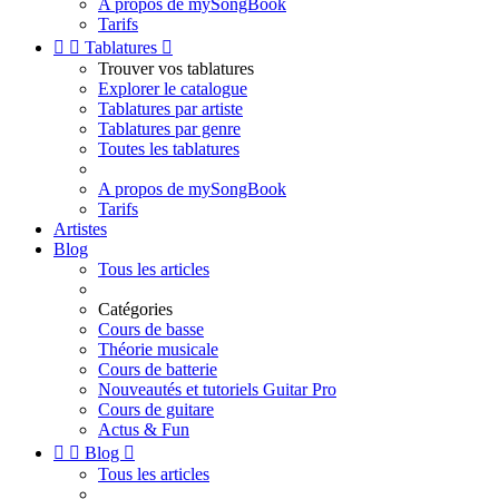
A propos de mySongBook
Tarifs


Tablatures

Trouver vos tablatures
Explorer le catalogue
Tablatures par artiste
Tablatures par genre
Toutes les tablatures
A propos de mySongBook
Tarifs
Artistes
Blog
Tous les articles
Catégories
Cours de basse
Théorie musicale
Cours de batterie
Nouveautés et tutoriels Guitar Pro
Cours de guitare
Actus & Fun


Blog

Tous les articles