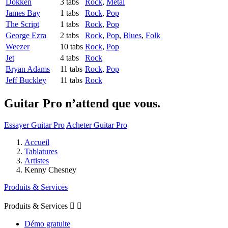
Dokken
3 tabs
Rock
,
Metal
James Bay
1 tabs
Rock
,
Pop
The Script
1 tabs
Rock
,
Pop
George Ezra
2 tabs
Rock
,
Pop
,
Blues
,
Folk
Weezer
10 tabs
Rock
,
Pop
Jet
4 tabs
Rock
Bryan Adams
11 tabs
Rock
,
Pop
Jeff Buckley
11 tabs
Rock
Guitar Pro n’attend que vous.
Essayer Guitar Pro
Acheter Guitar Pro
Accueil
Tablatures
Artistes
Kenny Chesney
Produits & Services
Produits & Services


Démo gratuite