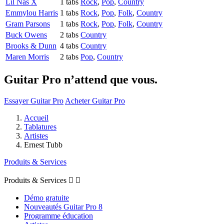
Lil Nas X
1 tabs
Rock
,
Pop
,
Country
Emmylou Harris
1 tabs
Rock
,
Pop
,
Folk
,
Country
Gram Parsons
1 tabs
Rock
,
Pop
,
Folk
,
Country
Buck Owens
2 tabs
Country
Brooks & Dunn
4 tabs
Country
Maren Morris
2 tabs
Pop
,
Country
Guitar Pro n’attend que vous.
Essayer Guitar Pro
Acheter Guitar Pro
Accueil
Tablatures
Artistes
Ernest Tubb
Produits & Services
Produits & Services


Démo gratuite
Nouveautés Guitar Pro 8
Programme éducation