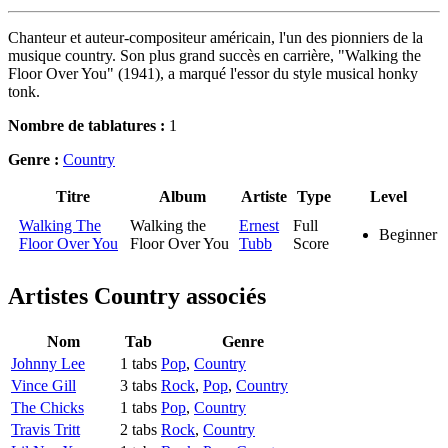
Chanteur et auteur-compositeur américain, l'un des pionniers de la
musique country. Son plus grand succès en carrière, "Walking the
Floor Over You" (1941), a marqué l'essor du style musical honky
tonk.
Nombre de tablatures :
1
Genre :
Country
Titre
Album
Artiste
Type
Level
Walking The
Walking the
Ernest
Full
Beginner
Floor Over You
Floor Over You
Tubb
Score
Artistes Country
associés
Nom
Tab
Genre
Johnny Lee
1 tabs
Pop
,
Country
Vince Gill
3 tabs
Rock
,
Pop
,
Country
The Chicks
1 tabs
Pop
,
Country
Travis Tritt
2 tabs
Rock
,
Country