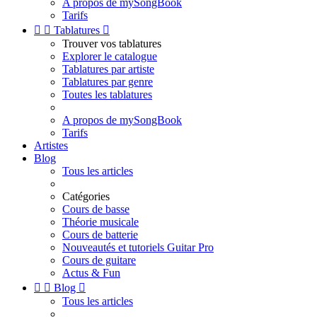
A propos de mySongBook
Tarifs


Tablatures

Trouver vos tablatures
Explorer le catalogue
Tablatures par artiste
Tablatures par genre
Toutes les tablatures
A propos de mySongBook
Tarifs
Artistes
Blog
Tous les articles
Catégories
Cours de basse
Théorie musicale
Cours de batterie
Nouveautés et tutoriels Guitar Pro
Cours de guitare
Actus & Fun


Blog

Tous les articles