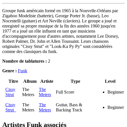
Groupe funk américain formé en 1965 à la Nouvelle-Orléans par
Zigaboo Modeliste (batterie), George Porter Jr. (basse), Leo
Nocentelli (guitare) et Art Neville (claviers). Le groupe a joué et
enregistré sa propre musique de la fin des années 1960 jusqu'en
1977 et a joué un rôle influent en tant que musiciens
d'accompagnement pour d'autres artistes, notamment Lee Dorsey,
Robert Palmer, Dr. John et Allen Toussaint. Leurs chansons
originales "Cissy Strut" et "Look-Ka Py Py" sont considérées
comme des classiques du funk.
Nombre de tablatures :
2
Genre :
Funk
Titre
Album
Artiste
Type
Level
Cissy
The
The
Full Score
Beginner
Strut
Meters
Meters
Cissy
The
The
Guitar, Bass &
Beginner
Strut
Meters
Meters
Backing Track
Artistes Funk
associés