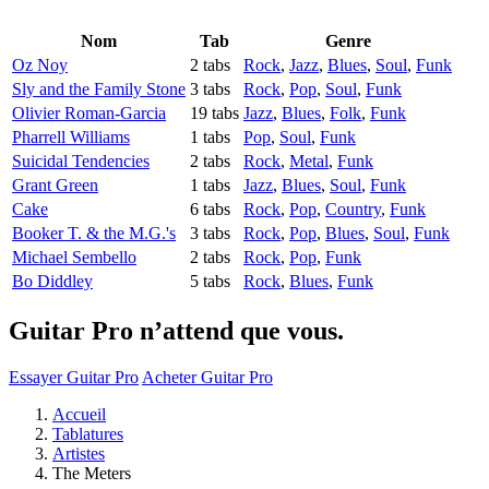
Nom
Tab
Genre
Oz Noy
2 tabs
Rock
,
Jazz
,
Blues
,
Soul
,
Funk
Sly and the Family Stone
3 tabs
Rock
,
Pop
,
Soul
,
Funk
Olivier Roman-Garcia
19 tabs
Jazz
,
Blues
,
Folk
,
Funk
Pharrell Williams
1 tabs
Pop
,
Soul
,
Funk
Suicidal Tendencies
2 tabs
Rock
,
Metal
,
Funk
Grant Green
1 tabs
Jazz
,
Blues
,
Soul
,
Funk
Cake
6 tabs
Rock
,
Pop
,
Country
,
Funk
Booker T. & the M.G.'s
3 tabs
Rock
,
Pop
,
Blues
,
Soul
,
Funk
Michael Sembello
2 tabs
Rock
,
Pop
,
Funk
Bo Diddley
5 tabs
Rock
,
Blues
,
Funk
Guitar Pro n’attend que vous.
Essayer Guitar Pro
Acheter Guitar Pro
Accueil
Tablatures
Artistes
The Meters