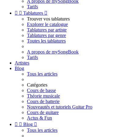
A propos de mySongBook
Tarifs


Tablatures

Trouver vos tablatures
Explorer le catalogue
Tablatures par artiste
Tablatures par genre
Toutes les tablatures
A propos de mySongBook
Tarifs
Artistes
Blog
Tous les articles
Catégories
Cours de basse
Théorie musicale
Cours de batterie
Nouveautés et tutoriels Guitar Pro
Cours de guitare
Actus & Fun


Blog

Tous les articles