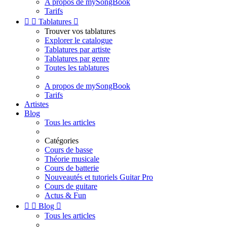
A propos de mySongBook
Tarifs


Tablatures

Trouver vos tablatures
Explorer le catalogue
Tablatures par artiste
Tablatures par genre
Toutes les tablatures
A propos de mySongBook
Tarifs
Artistes
Blog
Tous les articles
Catégories
Cours de basse
Théorie musicale
Cours de batterie
Nouveautés et tutoriels Guitar Pro
Cours de guitare
Actus & Fun


Blog

Tous les articles