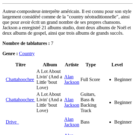
Auteur-compositeur-interprète américain. Il est connu pour son style
largement considéré comme de la "country néotraditionnelle", ainsi
que pour avoir écrit un grand nombre de ses propres chansons.
Jackson a enregistré 21 albums studio, dont deux albums de Noël et
deux albums de gospel, ainsi que trois albums de grands succès.
Nombre de tablatures :
7
Genre :
Country
Titre
Album
Artiste
Type
Level
A Lot About
Livin' (And a
Alan
Chattahoochee
Full Score
Beginner
Little 'bout
Jackson
Love)
A Lot About
Guitars,
Chattahoochee
Livin' (And a
Alan
Bass &
Beginner
Little 'bout
Jackson
Backing
Love)
Track
Alan
Drive
Bass
Beginner
Jackson