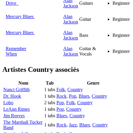
Alan
Drive
Guitars
Beginner
Jackson
Mercury Blues
Alan
Guitar
Beginner
Jackson
Mercury Blues
Alan
Bass
Beginner
Jackson
Remember
Alan
Guitar &
Beginner
When
Jackson
Vocals
Artistes Country
associés
Nom
Tab
Genre
Nanci Griffith
1 tabs
Folk
,
Country
Dr. Hook
1 tabs
Rock
,
Pop
,
Blues
,
Country
Lobo
2 tabs
Pop
,
Folk
,
Country
LeAnn Rimes
1 tabs
Pop
,
Country
Jim Reeves
1 tabs
Blues
,
Country
The Marshall Tucker
1 tabs
Rock
,
Jazz
,
Blues
,
Country
Band