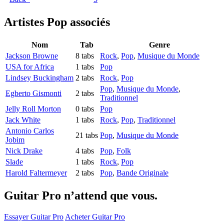
Artistes Pop
associés
Nom
Tab
Genre
Jackson Browne
8 tabs
Rock
,
Pop
,
Musique du Monde
USA for Africa
1 tabs
Pop
Lindsey Buckingham
2 tabs
Rock
,
Pop
Pop
,
Musique du Monde
,
Egberto Gismonti
2 tabs
Traditionnel
Jelly Roll Morton
0 tabs
Pop
Jack White
1 tabs
Rock
,
Pop
,
Traditionnel
Antonio Carlos
21 tabs
Pop
,
Musique du Monde
Jobim
Nick Drake
4 tabs
Pop
,
Folk
Slade
1 tabs
Rock
,
Pop
Harold Faltermeyer
2 tabs
Pop
,
Bande Originale
Guitar Pro n’attend que vous.
Essayer Guitar Pro
Acheter Guitar Pro