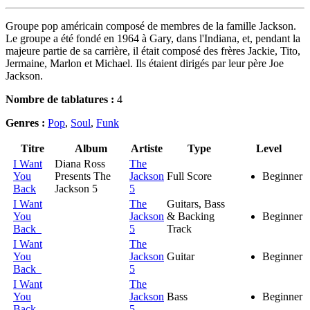
Groupe pop américain composé de membres de la famille Jackson.
Le groupe a été fondé en 1964 à Gary, dans l'Indiana, et, pendant la
majeure partie de sa carrière, il était composé des frères Jackie, Tito,
Jermaine, Marlon et Michael. Ils étaient dirigés par leur père Joe
Jackson.
Nombre de tablatures :
4
Genres :
Pop
,
Soul
,
Funk
Titre
Album
Artiste
Type
Level
I Want
Diana Ross
The
You
Presents The
Jackson
Full Score
Beginner
Back
Jackson 5
5
I Want
The
Guitars, Bass
You
Jackson
& Backing
Beginner
Back
5
Track
I Want
The
You
Jackson
Guitar
Beginner
Back
5
I Want
The
You
Jackson
Bass
Beginner
Back
5