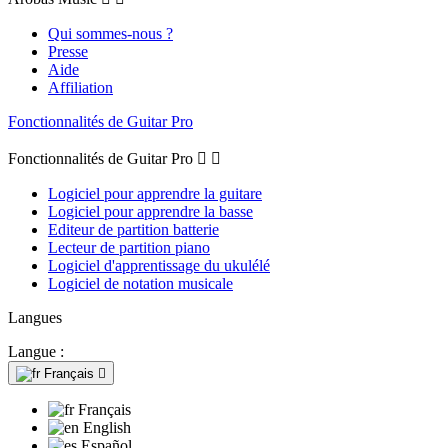
Qui sommes-nous ?
Presse
Aide
Affiliation
Fonctionnalités de Guitar Pro
Fonctionnalités de Guitar Pro


Logiciel pour apprendre la guitare
Logiciel pour apprendre la basse
Editeur de partition batterie
Lecteur de partition piano
Logiciel d'apprentissage du ukulélé
Logiciel de notation musicale
Langues
Langue :
Français

Français
English
Español