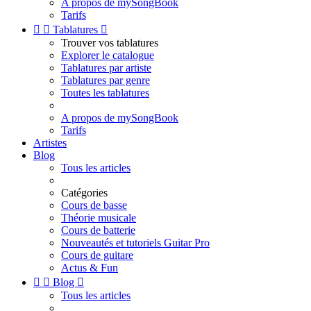
A propos de mySongBook
Tarifs


Tablatures

Trouver vos tablatures
Explorer le catalogue
Tablatures par artiste
Tablatures par genre
Toutes les tablatures
A propos de mySongBook
Tarifs
Artistes
Blog
Tous les articles
Catégories
Cours de basse
Théorie musicale
Cours de batterie
Nouveautés et tutoriels Guitar Pro
Cours de guitare
Actus & Fun


Blog

Tous les articles