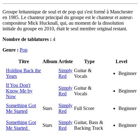
Groupe britannique de soul et de pop qui s'est formé à Manchester
en 1985. Le chanteur principal du groupe est le chanteur et auteur-
compositeur Mick Hucknall, qui, au moment de la dissolution
initiale du groupe en 2010, était le seul membre original restant.
Nombre de tablatures :
4
Genre :
Pop
Titre
Album
Artiste
Type
Level
Holding Back the
Simply
Guitar &
Beginner
Years
Red
Vocals
If You Don't
Simply
Guitar &
Know Me by
Beginner
Red
Vocals
Now
Something Got
Simply
Stars
Full Score
Beginner
Me Started
Red
Something Got
Simply
Guitar, Bass &
Stars
Beginner
Me Started
Red
Backing Track