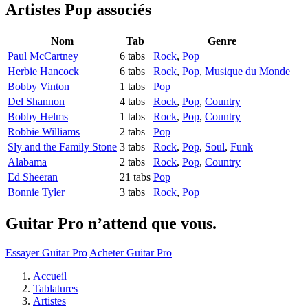
Artistes Pop
associés
Nom
Tab
Genre
Paul McCartney
6 tabs
Rock
,
Pop
Herbie Hancock
6 tabs
Rock
,
Pop
,
Musique du Monde
Bobby Vinton
1 tabs
Pop
Del Shannon
4 tabs
Rock
,
Pop
,
Country
Bobby Helms
1 tabs
Rock
,
Pop
,
Country
Robbie Williams
2 tabs
Pop
Sly and the Family Stone
3 tabs
Rock
,
Pop
,
Soul
,
Funk
Alabama
2 tabs
Rock
,
Pop
,
Country
Ed Sheeran
21 tabs
Pop
Bonnie Tyler
3 tabs
Rock
,
Pop
Guitar Pro n’attend que vous.
Essayer Guitar Pro
Acheter Guitar Pro
Accueil
Tablatures
Artistes