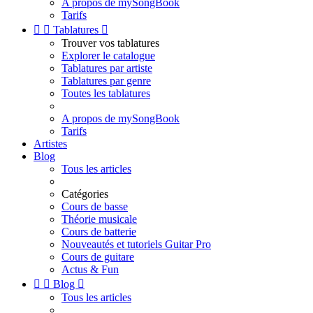
A propos de mySongBook
Tarifs


Tablatures

Trouver vos tablatures
Explorer le catalogue
Tablatures par artiste
Tablatures par genre
Toutes les tablatures
A propos de mySongBook
Tarifs
Artistes
Blog
Tous les articles
Catégories
Cours de basse
Théorie musicale
Cours de batterie
Nouveautés et tutoriels Guitar Pro
Cours de guitare
Actus & Fun


Blog

Tous les articles