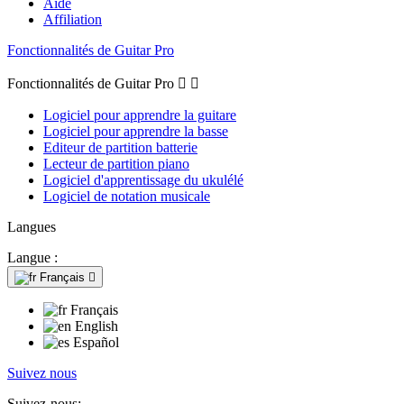
Aide
Affiliation
Fonctionnalités de Guitar Pro
Fonctionnalités de Guitar Pro


Logiciel pour apprendre la guitare
Logiciel pour apprendre la basse
Editeur de partition batterie
Lecteur de partition piano
Logiciel d'apprentissage du ukulélé
Logiciel de notation musicale
Langues
Langue :
Français

Français
English
Español
Suivez nous
Suivez-nous: