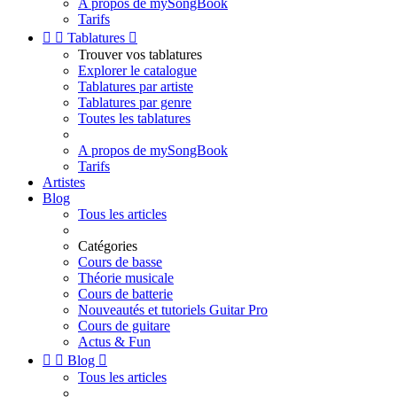
A propos de mySongBook
Tarifs


Tablatures

Trouver vos tablatures
Explorer le catalogue
Tablatures par artiste
Tablatures par genre
Toutes les tablatures
A propos de mySongBook
Tarifs
Artistes
Blog
Tous les articles
Catégories
Cours de basse
Théorie musicale
Cours de batterie
Nouveautés et tutoriels Guitar Pro
Cours de guitare
Actus & Fun


Blog

Tous les articles