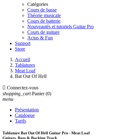
Catégories
Cours de basse
Théorie musicale
Cours de batterie
Nouveautés et tutoriels Guitar Pro
Cours de guitare
Actus & Fun
Support
Store
Accueil
Tablatures
Meat Loaf
Bat Out Of Hell

Connectez-vous
shopping_cart
Panier
(0)
menu
Présentation
Catalogue
Tarifs
Tablature Bat Out Of Hell Guitar Pro - Meat Loaf
Guitars, Bass & Backing Track