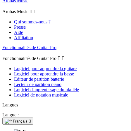
Arobas Music
Arobas Music


Qui sommes-nous ?
Presse
Aide
Affiliation
Fonctionnalités de Guitar Pro
Fonctionnalités de Guitar Pro


Logiciel pour apprendre la guitare
Logiciel pour apprendre la basse
Editeur de partition batterie
Lecteur de partition piano
Logiciel d'apprentissage du ukulélé
Logiciel de notation musicale
Langues
Langue :
Français
