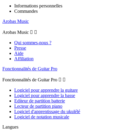
Informations personnelles
Commandes
Arobas Music
Arobas Music


Qui sommes-nous ?
Presse
Aide
Affiliation
Fonctionnalités de Guitar Pro
Fonctionnalités de Guitar Pro


Logiciel pour apprendre la guitare
Logiciel pour apprendre la basse
Editeur de partition batterie
Lecteur de partition piano
Logiciel d'apprentissage du ukulélé
Logiciel de notation musicale
Langues