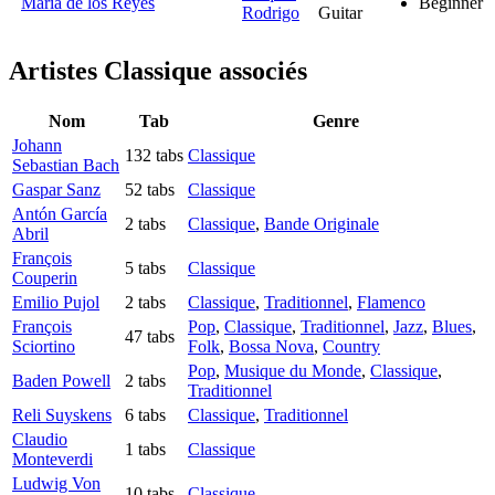
Maria de los Reyes
Beginner
Rodrigo
Guitar
Artistes Classique
associés
Nom
Tab
Genre
Johann
132 tabs
Classique
Sebastian Bach
Gaspar Sanz
52 tabs
Classique
Antón García
2 tabs
Classique
,
Bande Originale
Abril
François
5 tabs
Classique
Couperin
Emilio Pujol
2 tabs
Classique
,
Traditionnel
,
Flamenco
François
Pop
,
Classique
,
Traditionnel
,
Jazz
,
Blues
,
47 tabs
Sciortino
Folk
,
Bossa Nova
,
Country
Pop
,
Musique du Monde
,
Classique
,
Baden Powell
2 tabs
Traditionnel
Reli Suyskens
6 tabs
Classique
,
Traditionnel
Claudio
1 tabs
Classique
Monteverdi
Ludwig Von
10 tabs
Classique