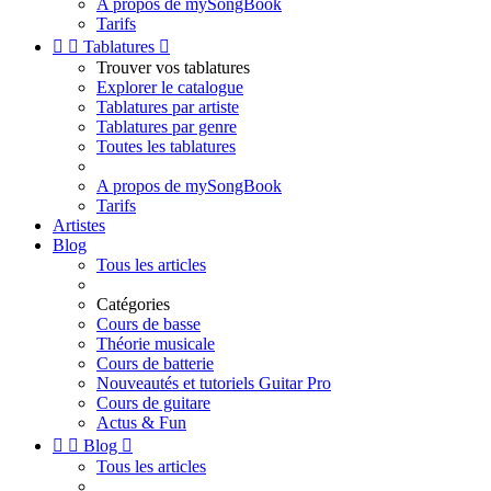
A propos de mySongBook
Tarifs


Tablatures

Trouver vos tablatures
Explorer le catalogue
Tablatures par artiste
Tablatures par genre
Toutes les tablatures
A propos de mySongBook
Tarifs
Artistes
Blog
Tous les articles
Catégories
Cours de basse
Théorie musicale
Cours de batterie
Nouveautés et tutoriels Guitar Pro
Cours de guitare
Actus & Fun


Blog

Tous les articles