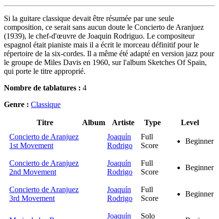
Si la guitare classique devait être résumée par une seule
composition, ce serait sans aucun doute le Concierto de Aranjuez
(1939), le chef-d'œuvre de Joaquin Rodriguo. Le compositeur
espagnol était pianiste mais il a écrit le morceau définitif pour le
répertoire de la six-cordes. Il a même été adapté en version jazz pour
le groupe de Miles Davis en 1960, sur l'album Sketches Of Spain,
qui porte le titre approprié.
Nombre de tablatures :
4
Genre :
Classique
Titre
Album
Artiste
Type
Level
Concierto de Aranjuez
Joaquín
Full
Beginner
1st Movement
Rodrigo
Score
Concierto de Aranjuez
Joaquín
Full
Beginner
2nd Movement
Rodrigo
Score
Concierto de Aranjuez
Joaquín
Full
Beginner
3rd Movement
Rodrigo
Score
Joaquín
Solo