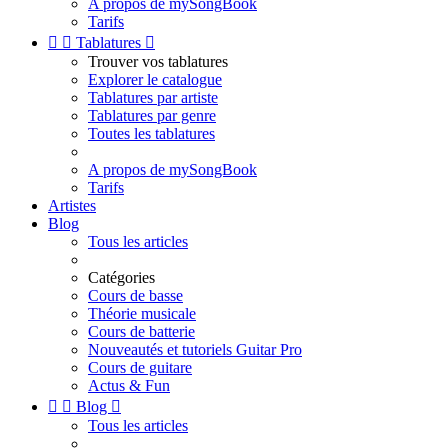
A propos de mySongBook
Tarifs


Tablatures

Trouver vos tablatures
Explorer le catalogue
Tablatures par artiste
Tablatures par genre
Toutes les tablatures
A propos de mySongBook
Tarifs
Artistes
Blog
Tous les articles
Catégories
Cours de basse
Théorie musicale
Cours de batterie
Nouveautés et tutoriels Guitar Pro
Cours de guitare
Actus & Fun


Blog

Tous les articles