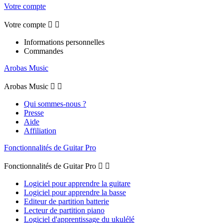
Votre compte
Votre compte


Informations personnelles
Commandes
Arobas Music
Arobas Music


Qui sommes-nous ?
Presse
Aide
Affiliation
Fonctionnalités de Guitar Pro
Fonctionnalités de Guitar Pro


Logiciel pour apprendre la guitare
Logiciel pour apprendre la basse
Editeur de partition batterie
Lecteur de partition piano
Logiciel d'apprentissage du ukulélé