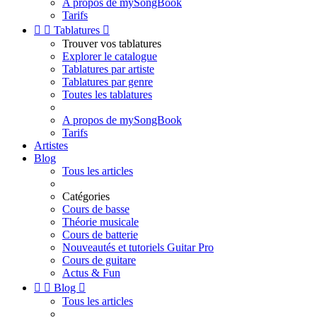
A propos de mySongBook
Tarifs


Tablatures

Trouver vos tablatures
Explorer le catalogue
Tablatures par artiste
Tablatures par genre
Toutes les tablatures
A propos de mySongBook
Tarifs
Artistes
Blog
Tous les articles
Catégories
Cours de basse
Théorie musicale
Cours de batterie
Nouveautés et tutoriels Guitar Pro
Cours de guitare
Actus & Fun


Blog

Tous les articles