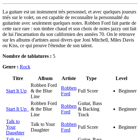
La guitare est un instrument très personnel, et avec quelques joueurs
triés sur le volet, on est capable de reconnaître la personnalité du
guitariste avec seulement quelques notes. Robben Ford fait partie de
cette race rare : son timbre chaud et son choix de notes jazzy ont fait
de lui l'incarnation du son californien des années 70. On le retrouve
sur les albums d'artistes aussi divers que Joni Mitchell, Miles Davis
ou Kiss, ce qui prouve l'étendue de son talent.
Nombre de tablatures :
5
Genre :
Rock
Titre
Album
Artiste
Type
Level
Robben Ford
Robben
Start It Up
& the Blue
Full Score
Beginner
Ford
Line
Robben Ford
Guitar, Bass
Robben
Start It Up
& the Blue
& Backing
Beginner
Ford
Line
Track
Talk to
Talk to Your
Robben
Your
Full Score
Beginner
Daughter
Ford
Daughter
Talk to
Guitar, Bass