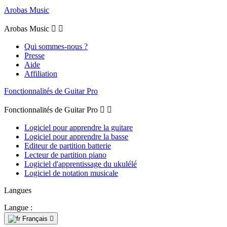
Arobas Music
Arobas Music


Qui sommes-nous ?
Presse
Aide
Affiliation
Fonctionnalités de Guitar Pro
Fonctionnalités de Guitar Pro


Logiciel pour apprendre la guitare
Logiciel pour apprendre la basse
Editeur de partition batterie
Lecteur de partition piano
Logiciel d'apprentissage du ukulélé
Logiciel de notation musicale
Langues
Langue :
Français
