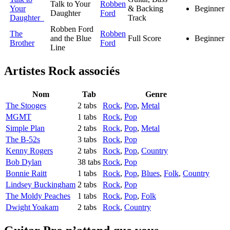
Talk to Your
Robben
Your
& Backing
Beginner
Daughter
Ford
Daughter
Track
Robben Ford
The
Robben
and the Blue
Full Score
Beginner
Brother
Ford
Line
Artistes Rock
associés
Nom
Tab
Genre
The Stooges
2 tabs
Rock
,
Pop
,
Metal
MGMT
1 tabs
Rock
,
Pop
Simple Plan
2 tabs
Rock
,
Pop
,
Metal
The B-52s
3 tabs
Rock
,
Pop
Kenny Rogers
2 tabs
Rock
,
Pop
,
Country
Bob Dylan
38 tabs
Rock
,
Pop
Bonnie Raitt
1 tabs
Rock
,
Pop
,
Blues
,
Folk
,
Country
Lindsey Buckingham
2 tabs
Rock
,
Pop
The Moldy Peaches
1 tabs
Rock
,
Pop
,
Folk
Dwight Yoakam
2 tabs
Rock
,
Country