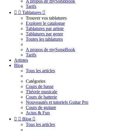
A propos de mySongBook
Tarifs


Tablatures

Trouver vos tablatures
Explorer le catalogue
Tablatures par artiste
Tablatures par genre
Toutes les tablatures
A propos de mySongBook
Tarifs
Artistes
Blog
Tous les articles
Catégories
Cours de basse
Théorie musicale
Cours de batterie
Nouveautés et tutoriels Guitar Pro
Cours de guitare
Actus & Fun


Blog

Tous les articles