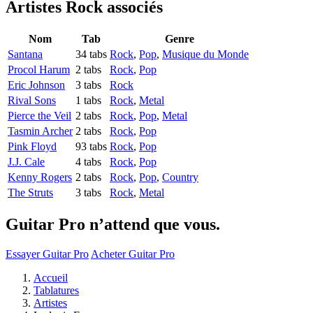
Artistes Rock
associés
Nom
Tab
Genre
Santana
34 tabs
Rock
,
Pop
,
Musique du Monde
Procol Harum
2 tabs
Rock
,
Pop
Eric Johnson
3 tabs
Rock
Rival Sons
1 tabs
Rock
,
Metal
Pierce the Veil
2 tabs
Rock
,
Pop
,
Metal
Tasmin Archer
2 tabs
Rock
,
Pop
Pink Floyd
93 tabs
Rock
,
Pop
J.J. Cale
4 tabs
Rock
,
Pop
Kenny Rogers
2 tabs
Rock
,
Pop
,
Country
The Struts
3 tabs
Rock
,
Metal
Guitar Pro n’attend que vous.
Essayer Guitar Pro
Acheter Guitar Pro
Accueil
Tablatures
Artistes