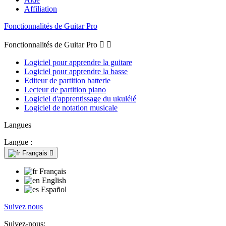
Affiliation
Fonctionnalités de Guitar Pro
Fonctionnalités de Guitar Pro


Logiciel pour apprendre la guitare
Logiciel pour apprendre la basse
Editeur de partition batterie
Lecteur de partition piano
Logiciel d'apprentissage du ukulélé
Logiciel de notation musicale
Langues
Langue :
Français

Français
English
Español
Suivez nous
Suivez-nous: