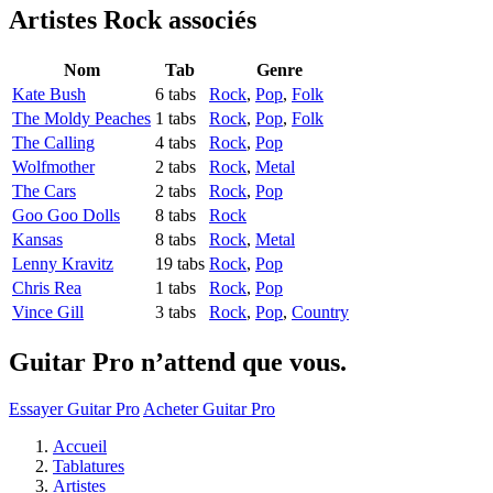
Artistes Rock
associés
Nom
Tab
Genre
Kate Bush
6 tabs
Rock
,
Pop
,
Folk
The Moldy Peaches
1 tabs
Rock
,
Pop
,
Folk
The Calling
4 tabs
Rock
,
Pop
Wolfmother
2 tabs
Rock
,
Metal
The Cars
2 tabs
Rock
,
Pop
Goo Goo Dolls
8 tabs
Rock
Kansas
8 tabs
Rock
,
Metal
Lenny Kravitz
19 tabs
Rock
,
Pop
Chris Rea
1 tabs
Rock
,
Pop
Vince Gill
3 tabs
Rock
,
Pop
,
Country
Guitar Pro n’attend que vous.
Essayer Guitar Pro
Acheter Guitar Pro
Accueil
Tablatures
Artistes