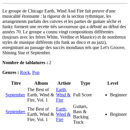
Le groupe de Chicago Earth, Wind And Fire fait preuve d'une
musicalité étonnante : la rigueur de la section rythmique, les
arrangements parfaits des cuivres et les parties de guitare sèche et
funky forment une recette très savoureuse qui a débuté au début des
années 70. Le groupe a connu vingt compositions différentes
(toujours avec les frères White, Verdine et Maurice) et de nombreux
styles de musique différents (du funk au disco et au jazz),
enregistrant au passage des succès mondiaux tels que Let's Groove,
Shining Star et September.
Nombre de tablatures :
2
Genres :
Rock
,
Pop
Titre
Album
Artiste
Type
Level
The Best of
Earth,
September
Earth, Wind &
Wind &
Full Score
Beginner
Fire, Vol. 1
Fire
Guitars,
The Best of
Earth,
September
Bass &
Earth, Wind &
Wind &
Beginner
Backing
Fire, Vol. 1
Fire
Track