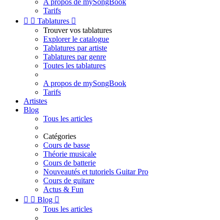
A propos de mySongBook
Tarifs


Tablatures

Trouver vos tablatures
Explorer le catalogue
Tablatures par artiste
Tablatures par genre
Toutes les tablatures
A propos de mySongBook
Tarifs
Artistes
Blog
Tous les articles
Catégories
Cours de basse
Théorie musicale
Cours de batterie
Nouveautés et tutoriels Guitar Pro
Cours de guitare
Actus & Fun


Blog

Tous les articles