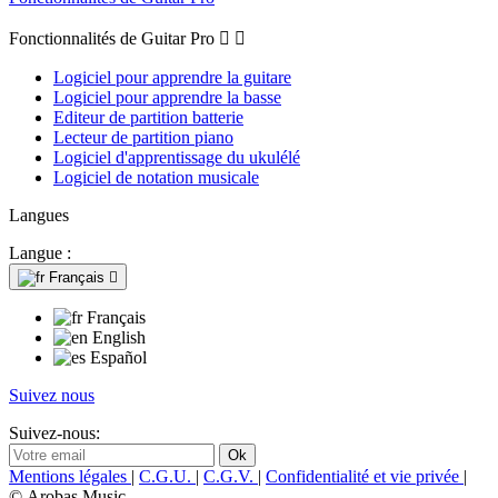
Fonctionnalités de Guitar Pro


Logiciel pour apprendre la guitare
Logiciel pour apprendre la basse
Editeur de partition batterie
Lecteur de partition piano
Logiciel d'apprentissage du ukulélé
Logiciel de notation musicale
Langues
Langue :
Français

Français
English
Español
Suivez nous
Suivez-nous:
Mentions légales
|
C.G.U.
|
C.G.V.
|
Confidentialité et vie privée
|
© Arobas Music