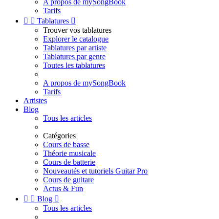
A propos de mySongBook
Tarifs


Tablatures

Trouver vos tablatures
Explorer le catalogue
Tablatures par artiste
Tablatures par genre
Toutes les tablatures
A propos de mySongBook
Tarifs
Artistes
Blog
Tous les articles
Catégories
Cours de basse
Théorie musicale
Cours de batterie
Nouveautés et tutoriels Guitar Pro
Cours de guitare
Actus & Fun


Blog

Tous les articles