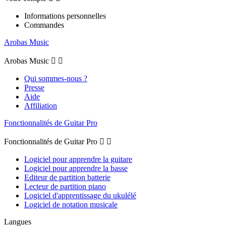
Informations personnelles
Commandes
Arobas Music
Arobas Music


Qui sommes-nous ?
Presse
Aide
Affiliation
Fonctionnalités de Guitar Pro
Fonctionnalités de Guitar Pro


Logiciel pour apprendre la guitare
Logiciel pour apprendre la basse
Editeur de partition batterie
Lecteur de partition piano
Logiciel d'apprentissage du ukulélé
Logiciel de notation musicale
Langues