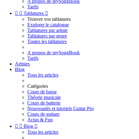
A propos de mySongBook
Tarifs


Tablatures

Trouver vos tablatures
Explorer le catalogue
Tablatures par artiste
Tablatures par genre
Toutes les tablatures
A propos de mySongBook
Tarifs
Artistes
Blog
Tous les articles
Catégories
Cours de basse
Théorie musicale
Cours de batterie
Nouveautés et tutoriels Guitar Pro
Cours de guitare
Actus & Fun


Blog

Tous les articles