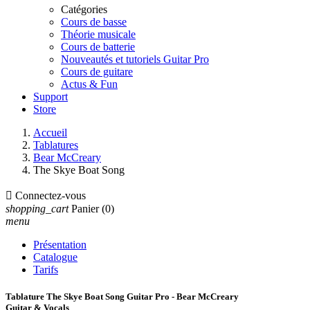
Catégories
Cours de basse
Théorie musicale
Cours de batterie
Nouveautés et tutoriels Guitar Pro
Cours de guitare
Actus & Fun
Support
Store
Accueil
Tablatures
Bear McCreary
The Skye Boat Song

Connectez-vous
shopping_cart
Panier
(0)
menu
Présentation
Catalogue
Tarifs
Tablature The Skye Boat Song Guitar Pro - Bear McCreary
Guitar & Vocals