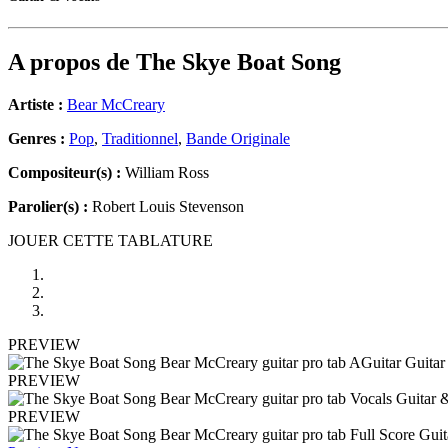
A propos de
The Skye Boat Song
Artiste :
Bear McCreary
Genres :
Pop
,
Traditionnel
,
Bande Originale
Compositeur(s) :
William Ross
Parolier(s) :
Robert Louis Stevenson
JOUER CETTE TABLATURE
PREVIEW
PREVIEW
PREVIEW