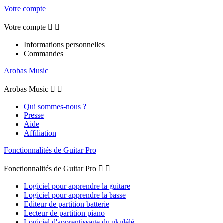
Votre compte
Votre compte


Informations personnelles
Commandes
Arobas Music
Arobas Music


Qui sommes-nous ?
Presse
Aide
Affiliation
Fonctionnalités de Guitar Pro
Fonctionnalités de Guitar Pro


Logiciel pour apprendre la guitare
Logiciel pour apprendre la basse
Editeur de partition batterie
Lecteur de partition piano
Logiciel d'apprentissage du ukulélé