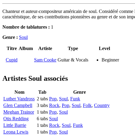
Chanteur et auteur-compositeur américain de soul. Considéré comme l'u
caractéristique, de ses contributions pionnières au genre et de son im
Nombre de tablatures :
1
Genre :
Soul
Titre
Album
Artiste
Type
Level
Cupid
Sam Cooke
Guitar & Vocals
Beginner
Artistes Soul
associés
Nom
Tab
Genre
Luther Vandross
2 tabs
Pop
,
Soul
,
Funk
Glen Campbell
3 tabs
Rock
,
Pop
,
Soul
,
Folk
,
Country
Meghan Trainor
1 tabs
Pop
,
Soul
Otis Redding
6 tabs
Soul
Little Barrie
1 tabs
Rock
,
Soul
,
Funk
Leona Lewis
1 tabs
Pop
,
Soul