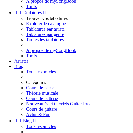
A propos de mySongBook
Tarifs


Tablatures

Trouver vos tablatures
Explorer le catalogue
Tablatures par artiste
Tablatures par genre
Toutes les tablatures
A propos de mySongBook
Tarifs
Artistes
Blog
Tous les articles
Catégories
Cours de basse
Théorie musicale
Cours de batterie
Nouveautés et tutoriels Guitar Pro
Cours de guitare
Actus & Fun


Blog

Tous les articles