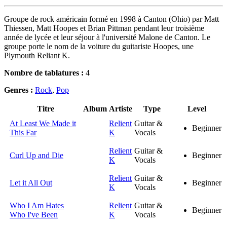
Groupe de rock américain formé en 1998 à Canton (Ohio) par Matt
Thiessen, Matt Hoopes et Brian Pittman pendant leur troisième
année de lycée et leur séjour à l'université Malone de Canton. Le
groupe porte le nom de la voiture du guitariste Hoopes, une
Plymouth Reliant K.
Nombre de tablatures :
4
Genres :
Rock
,
Pop
Titre
Album
Artiste
Type
Level
At Least We Made it
Relient
Guitar &
Beginner
This Far
K
Vocals
Relient
Guitar &
Curl Up and Die
Beginner
K
Vocals
Relient
Guitar &
Let it All Out
Beginner
K
Vocals
Who I Am Hates
Relient
Guitar &
Beginner
Who I've Been
K
Vocals