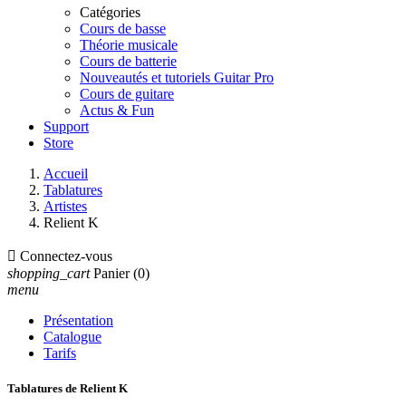
Catégories
Cours de basse
Théorie musicale
Cours de batterie
Nouveautés et tutoriels Guitar Pro
Cours de guitare
Actus & Fun
Support
Store
Accueil
Tablatures
Artistes
Relient K

Connectez-vous
shopping_cart
Panier
(0)
menu
Présentation
Catalogue
Tarifs
Tablatures de Relient K