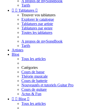
A propos de mySongBook
Tarifs


Tablatures

Trouver vos tablatures
Explorer le catalogue
Tablatures par artiste
Tablatures par genre
Toutes les tablatures
A propos de mySongBook
Tarifs
Artistes
Blog
Tous les articles
Catégories
Cours de basse
Théorie musicale
Cours de batterie
Nouveautés et tutoriels Guitar Pro
Cours de guitare
Actus & Fun


Blog

Tous les articles