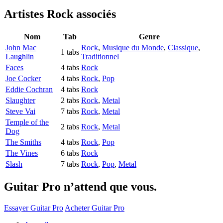
Artistes Rock
associés
Nom
Tab
Genre
John Mac
Rock
,
Musique du Monde
,
Classique
,
1 tabs
Laughlin
Traditionnel
Faces
4 tabs
Rock
Joe Cocker
4 tabs
Rock
,
Pop
Eddie Cochran
4 tabs
Rock
Slaughter
2 tabs
Rock
,
Metal
Steve Vai
7 tabs
Rock
,
Metal
Temple of the
2 tabs
Rock
,
Metal
Dog
The Smiths
4 tabs
Rock
,
Pop
The Vines
6 tabs
Rock
Slash
7 tabs
Rock
,
Pop
,
Metal
Guitar Pro n’attend que vous.
Essayer Guitar Pro
Acheter Guitar Pro