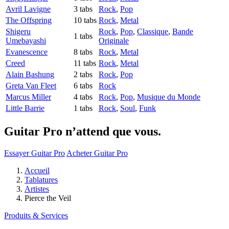
Avril Lavigne
3 tabs
Rock
,
Pop
The Offspring
10 tabs
Rock
,
Metal
Shigeru
Rock
,
Pop
,
Classique
,
Bande
1 tabs
Umebayashi
Originale
Evanescence
8 tabs
Rock
,
Metal
Creed
11 tabs
Rock
,
Metal
Alain Bashung
2 tabs
Rock
,
Pop
Greta Van Fleet
6 tabs
Rock
Marcus Miller
4 tabs
Rock
,
Pop
,
Musique du Monde
Little Barrie
1 tabs
Rock
,
Soul
,
Funk
Guitar Pro n’attend que vous.
Essayer Guitar Pro
Acheter Guitar Pro
Accueil
Tablatures
Artistes
Pierce the Veil
Produits & Services