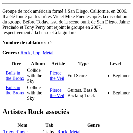
Groupe de rock américain formé à San Diego, Californie, en 2006.
Il a été fondé par les frères Vic et Mike Fuentes après la dissolution
du groupe Before Today, issu de la scène punk de San Diego. Jaime
Preciado et Tony Perry ont rejoint le groupe en 2007,
respectivement à la basse et à la guitare.
Nombre de tablatures :
2
Genres :
Rock
,
Pop
,
Metal
Titre
Album
Artiste
Type
Level
Collide
Bulls in
Pierce
with the
Full Score
Beginner
the Bronx
the Veil
Sky
Bulls in
Collide
Pierce
Guitars, Bass &
the Bronx
with the
Beginner
the Veil
Backing Track
Sky
Artistes Rock
associés
Nom
Tab
Genre
Triggerfinger
1 tabs
Rock
,
Metal