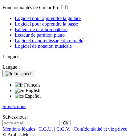
Fonctionnalités de Guitar Pro


Logiciel pour apprendre la guitare
Logiciel pour apprendre la basse
Editeur de partition batterie
Lecteur de partition piano
Logiciel d'apprentissage du ukulélé
Logiciel de notation musicale
Langues
Langue :
Français

Français
English
Español
Suivez nous
Suivez-nous:
Mentions légales
|
C.G.U.
|
C.G.V.
|
Confidentialité et vie privée
|
© Arobas Music