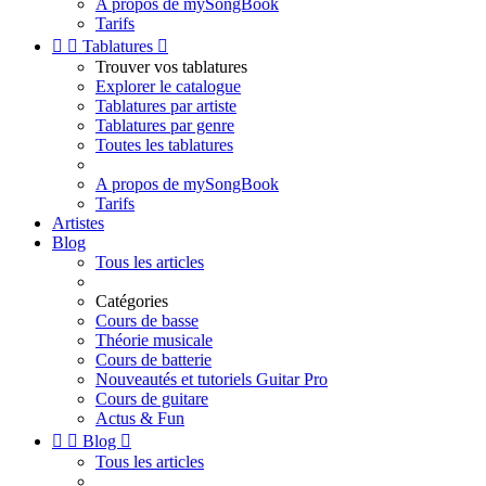
A propos de mySongBook
Tarifs


Tablatures

Trouver vos tablatures
Explorer le catalogue
Tablatures par artiste
Tablatures par genre
Toutes les tablatures
A propos de mySongBook
Tarifs
Artistes
Blog
Tous les articles
Catégories
Cours de basse
Théorie musicale
Cours de batterie
Nouveautés et tutoriels Guitar Pro
Cours de guitare
Actus & Fun


Blog

Tous les articles