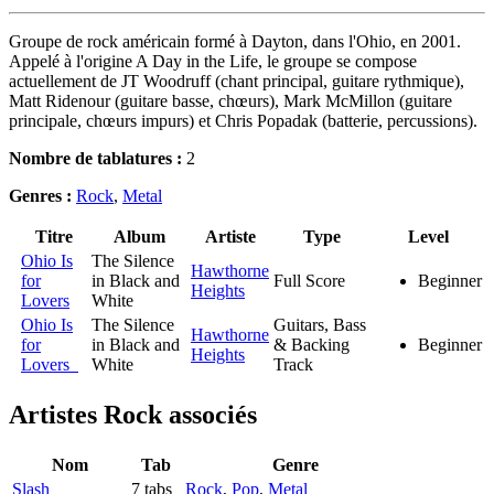
Groupe de rock américain formé à Dayton, dans l'Ohio, en 2001.
Appelé à l'origine A Day in the Life, le groupe se compose
actuellement de JT Woodruff (chant principal, guitare rythmique),
Matt Ridenour (guitare basse, chœurs), Mark McMillon (guitare
principale, chœurs impurs) et Chris Popadak (batterie, percussions).
Nombre de tablatures :
2
Genres :
Rock
,
Metal
Titre
Album
Artiste
Type
Level
Ohio Is
The Silence
Hawthorne
for
in Black and
Full Score
Beginner
Heights
Lovers
White
Ohio Is
The Silence
Guitars, Bass
Hawthorne
for
in Black and
& Backing
Beginner
Heights
Lovers
White
Track
Artistes Rock
associés
Nom
Tab
Genre
Slash
7 tabs
Rock
,
Pop
,
Metal