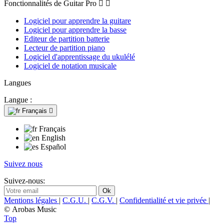
Fonctionnalités de Guitar Pro


Logiciel pour apprendre la guitare
Logiciel pour apprendre la basse
Editeur de partition batterie
Lecteur de partition piano
Logiciel d'apprentissage du ukulélé
Logiciel de notation musicale
Langues
Langue :
Français

Français
English
Español
Suivez nous
Suivez-nous:
Mentions légales
|
C.G.U.
|
C.G.V.
|
Confidentialité et vie privée
|
© Arobas Music
Top