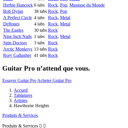
Herbie Hancock
6 tabs
Rock
,
Pop
,
Musique du Monde
Bob Dylan
38 tabs
Rock
,
Pop
A Perfect Circle
4 tabs
Rock
,
Metal
Deftones
4 tabs
Rock
,
Metal
The Eagles
30 tabs
Rock
Nine Inch Nails
1 tabs
Rock
,
Metal
Spin Doctors
3 tabs
Rock
Arctic Monkeys
13 tabs
Rock
Rory Gallagher
41 tabs
Rock
Guitar Pro n’attend que vous.
Essayer Guitar Pro
Acheter Guitar Pro
Accueil
Tablatures
Artistes
Hawthorne Heights
Produits & Services
Produits & Services

