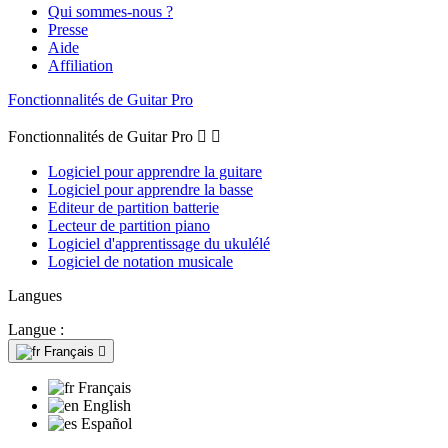
Qui sommes-nous ?
Presse
Aide
Affiliation
Fonctionnalités de Guitar Pro
Fonctionnalités de Guitar Pro


Logiciel pour apprendre la guitare
Logiciel pour apprendre la basse
Editeur de partition batterie
Lecteur de partition piano
Logiciel d'apprentissage du ukulélé
Logiciel de notation musicale
Langues
Langue :
Français

Français
English
Español