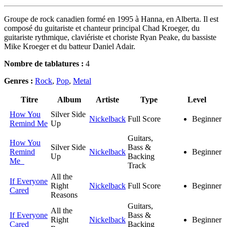
Groupe de rock canadien formé en 1995 à Hanna, en Alberta. Il est
composé du guitariste et chanteur principal Chad Kroeger, du
guitariste rythmique, claviériste et choriste Ryan Peake, du bassiste
Mike Kroeger et du batteur Daniel Adair.
Nombre de tablatures :
4
Genres :
Rock
,
Pop
,
Metal
Titre
Album
Artiste
Type
Level
How You
Silver Side
Nickelback
Full Score
Beginner
Remind Me
Up
Guitars,
How You
Silver Side
Bass &
Remind
Nickelback
Beginner
Up
Backing
Me
Track
All the
If Everyone
Right
Nickelback
Full Score
Beginner
Cared
Reasons
Guitars,
All the
If Everyone
Bass &
Right
Nickelback
Beginner
Cared
Backing