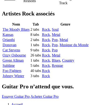
Reasons
Track
Artistes Rock
associés
Nom
Tab
Genre
The Moody Blues
2 tabs
Rock
,
Soul
Kansas
8 tabs
Rock
,
Metal
Orianthi
2 tabs
Rock
,
Pop
,
Metal
Donovan
1 tabs
Rock
,
Pop
,
Musique du Monde
Cat Stevens
9 tabs
Rock
,
Pop
Ozzy Osbourne
26 tabs
Rock
,
Metal
Gregg Allman
1 tabs
Rock
,
Blues
,
Country
Sublime
5 tabs
Rock
,
Reggae
Foo Fighters
40 tabs
Rock
Johnny Winter
3 tabs
Rock
Guitar Pro n’attend que vous.
Essayer Guitar Pro
Acheter Guitar Pro
Accueil