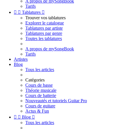
A propos de mySongBook
Tarifs


Tablatures

Trouver vos tablatures
Explorer le catalogue
Tablatures par artiste
Tablatures par genre
Toutes les tablatures
A propos de mySongBook
Tarifs
Artistes
Blog
Tous les articles
Catégories
Cours de basse
Théorie musicale
Cours de batterie
Nouveautés et tutoriels Guitar Pro
Cours de guitare
Actus & Fun


Blog

Tous les articles