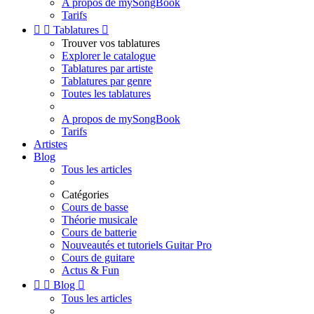
A propos de mySongBook
Tarifs


Tablatures

Trouver vos tablatures
Explorer le catalogue
Tablatures par artiste
Tablatures par genre
Toutes les tablatures
A propos de mySongBook
Tarifs
Artistes
Blog
Tous les articles
Catégories
Cours de basse
Théorie musicale
Cours de batterie
Nouveautés et tutoriels Guitar Pro
Cours de guitare
Actus & Fun


Blog

Tous les articles