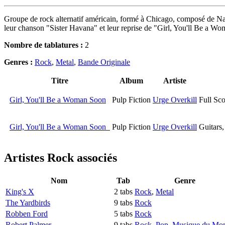
Groupe de rock alternatif américain, formé à Chicago, composé de Nat
leur chanson "Sister Havana" et leur reprise de "Girl, You'll Be a Wom
Nombre de tablatures :
2
Genres :
Rock
,
Metal
,
Bande Originale
Titre
Album
Artiste
Girl, You'll Be a Woman Soon
Pulp Fiction
Urge Overkill
Full Sco
Girl, You'll Be a Woman Soon
Pulp Fiction
Urge Overkill
Guitars
Artistes Rock
associés
Nom
Tab
Genre
King's X
2 tabs
Rock
,
Metal
The Yardbirds
9 tabs
Rock
Robben Ford
5 tabs
Rock
Robert Palmer
9 tabs
Rock
,
Pop
,
Musique du Mo