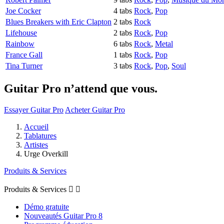
Joe Cocker
4 tabs
Rock
,
Pop
Blues Breakers with Eric Clapton
2 tabs
Rock
Lifehouse
2 tabs
Rock
,
Pop
Rainbow
6 tabs
Rock
,
Metal
France Gall
1 tabs
Rock
,
Pop
Tina Turner
3 tabs
Rock
,
Pop
,
Soul
Guitar Pro n’attend que vous.
Essayer Guitar Pro
Acheter Guitar Pro
Accueil
Tablatures
Artistes
Urge Overkill
Produits & Services
Produits & Services


Démo gratuite
Nouveautés Guitar Pro 8