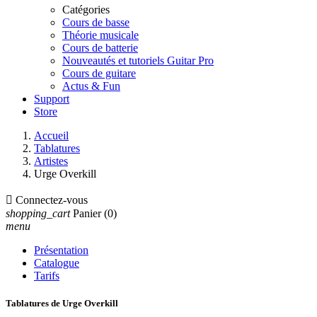
Catégories
Cours de basse
Théorie musicale
Cours de batterie
Nouveautés et tutoriels Guitar Pro
Cours de guitare
Actus & Fun
Support
Store
Accueil
Tablatures
Artistes
Urge Overkill

Connectez-vous
shopping_cart
Panier
(0)
menu
Présentation
Catalogue
Tarifs
Tablatures de Urge Overkill