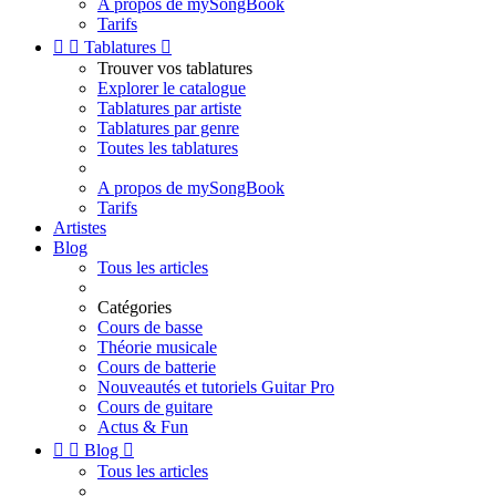
A propos de mySongBook
Tarifs


Tablatures

Trouver vos tablatures
Explorer le catalogue
Tablatures par artiste
Tablatures par genre
Toutes les tablatures
A propos de mySongBook
Tarifs
Artistes
Blog
Tous les articles
Catégories
Cours de basse
Théorie musicale
Cours de batterie
Nouveautés et tutoriels Guitar Pro
Cours de guitare
Actus & Fun


Blog

Tous les articles