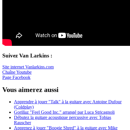
Suivez Van Larkins :
Site internet Vanlarkins.com
Chaîne Youtube
Page Facebook
Vous aimerez aussi
Apprendre à jouer "Talk" à la guitare avec Antoine Dufour
(Coldplay)
Gorillaz "Feel Good Inc." arrangé par Luca Stricagnoli
Débutez la guitare acoustique percussive avec Tobias
Rauscher
Apprenez à jouer "Boogie Shred" à la guitare avec Mike