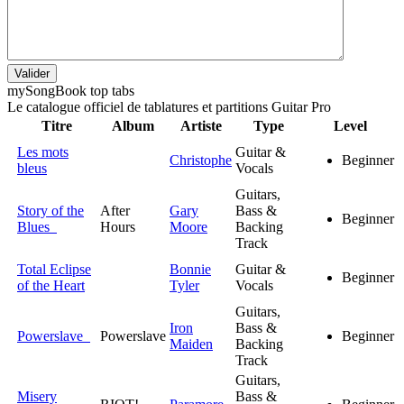
Valider
my
Song
Book top tabs
Le catalogue officiel de tablatures et partitions Guitar Pro
Titre
Album
Artiste
Type
Level
Les mots
Guitar &
Christophe
Beginner
bleus
Vocals
Guitars,
Story of the
After
Gary
Bass &
Beginner
Blues
Hours
Moore
Backing
Track
Total Eclipse
Bonnie
Guitar &
Beginner
of the Heart
Tyler
Vocals
Guitars,
Iron
Bass &
Powerslave
Powerslave
Beginner
Maiden
Backing
Track
Guitars,
Misery
Bass &