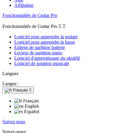
Affiliation
Fonctionnalités de Guitar Pro
Fonctionnalités de Guitar Pro


Logiciel pour apprendre la guitare
Logiciel pour apprendre la basse
Editeur de partition batterie
Lecteur de partition piano
Logiciel d'apprentissage du ukulélé
Logiciel de notation musicale
Langues
Langue :
Français

Français
English
Español
Suivez nous
Suivez-nous: