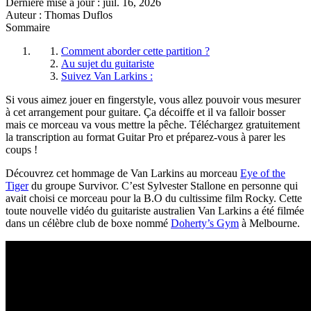
Dernière mise à jour :
juil. 16, 2026
Auteur : Thomas Duflos
Sommaire
Comment aborder cette partition ?
Au sujet du guitariste
Suivez Van Larkins :
Si vous aimez jouer en fingerstyle, vous allez pouvoir vous mesurer
à cet arrangement pour guitare. Ça décoiffe et il va falloir bosser
mais ce morceau va vous mettre la pêche. Téléchargez gratuitement
la transcription au format Guitar Pro et préparez-vous à parer les
coups !
Découvrez cet hommage de Van Larkins au morceau
Eye of the
Tiger
du groupe Survivor. C’est Sylvester Stallone en personne qui
avait choisi ce morceau pour la B.O du cultissime film Rocky. Cette
toute nouvelle vidéo du guitariste australien Van Larkins a été filmée
dans un célèbre club de boxe nommé
Doherty’s Gym
à Melbourne.