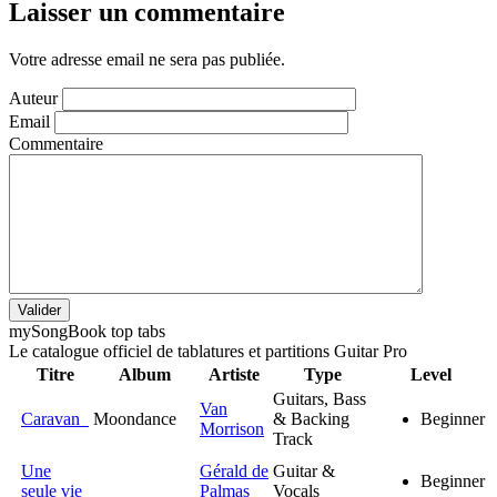
Laisser un commentaire
Votre adresse email ne sera pas publiée.
Auteur
Email
Commentaire
Valider
my
Song
Book top tabs
Le catalogue officiel de tablatures et partitions Guitar Pro
Titre
Album
Artiste
Type
Level
Guitars, Bass
Van
Caravan
Moondance
& Backing
Beginner
Morrison
Track
Une
Gérald de
Guitar &
Beginner
seule vie
Palmas
Vocals