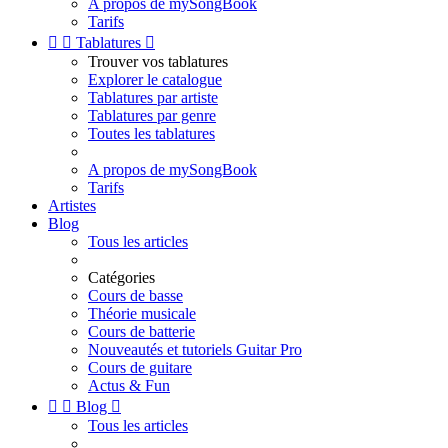
A propos de mySongBook
Tarifs


Tablatures

Trouver vos tablatures
Explorer le catalogue
Tablatures par artiste
Tablatures par genre
Toutes les tablatures
A propos de mySongBook
Tarifs
Artistes
Blog
Tous les articles
Catégories
Cours de basse
Théorie musicale
Cours de batterie
Nouveautés et tutoriels Guitar Pro
Cours de guitare
Actus & Fun


Blog

Tous les articles