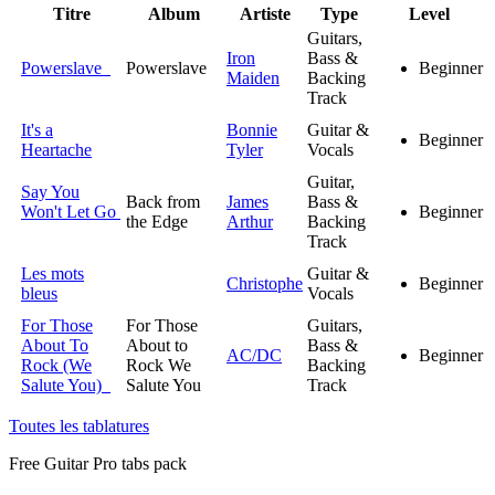
Titre
Album
Artiste
Type
Level
Guitars,
Iron
Bass &
Powerslave
Powerslave
Beginner
Maiden
Backing
Track
It's a
Bonnie
Guitar &
Beginner
Heartache
Tyler
Vocals
Guitar,
Say You
Back from
James
Bass &
Won't Let Go
Beginner
the Edge
Arthur
Backing
Track
Les mots
Guitar &
Christophe
Beginner
bleus
Vocals
For Those
For Those
Guitars,
About To
About to
Bass &
AC/DC
Beginner
Rock (We
Rock We
Backing
Salute You)
Salute You
Track
Toutes les tablatures
Free
Guitar Pro tabs
pack