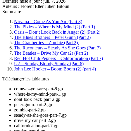
Dernière mise à jour :
juil. 7, 2026
Auteurs : Florent Elter Julien Bitoun
Sommaire
Nirvana – Come As You Are (Part 8)
The Pixies – Where Is My Mind (2) (Part 1)
Oasis – Don’t Look Back in Anger (2) (Part 2)
The Blues Brothers – Peter Gunn (Part 2)
The Cranberries – Zombie (Part 2)
The Raconteurs – Steady As She Goes (Part 7)
The Beatles – Drive My Car (2) (Part 2)
Red Hot Chili Peppers – Californication (Part 7)
U2 – Sunday Bloody Sunday (Part 6)
John Lee Hooker – Boom Boom (2) (part 4)
Télécharger les tablatures
come-as-you-are-part-8.gp
where-is-my-mind-part-1.gp
dont-look-back-part-2.gp
peter-gunn-part-2.gp
zombie-part-2.gp
steady-as-she-goes-part-7.gp
drive-my-car-part-2.gp
californication-part-7.gp
sunday-part-6.gp