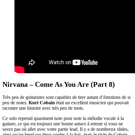
Nirvana – Come As You Are (Part 8)
Très peu de guitaristes sont capables de tirer autant d’émotions de si
peu de notes.
Kurt Cobain
était un excellent musicien qui pouvait
raconter une histoire avec très peu de mots.
Ce solo reprend quasiment note pour note la mélodie vocale à la
guitare, ce qui est toujours une bonne astuce à retenir si vous ne
savez pas où aller avec votre partie lead. Il y a de nombreux slides,
ainsi qu’un bend sur deux cordes à la fois, mais le style de Cobain