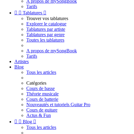
A propos de mySongBook
Tarifs


Tablatures

Trouver vos tablatures
Explorer le catalogue
Tablatures par artiste
Tablatures par genre
Toutes les tablatures
A propos de mySongBook
Tarifs
Artistes
Blog
Tous les articles
Catégories
Cours de basse
Théorie musicale
Cours de batterie
Nouveautés et tutoriels Guitar Pro
Cours de guitare
Actus & Fun


Blog

Tous les articles