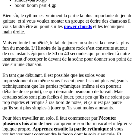
boom-boom-part-4.gp
Bien sûr, le rythme est vraiment la partie la plus importante du jeu de
guitare, et si vous voulez monter un groupe et écrire des chansons il
vous faudra être au point sur les
power chords
et les techniques
main droite.
Mais en toute honnêteté, le fait de jouer un solo est la chose la plus
fun du monde. L’Histoire de la guitare rock s’est construite autour
de ces instants épiques de 30 ou 40 secondes qui permettent à notre
instrument d’occuper le devant de la scène pour donner son point de
vue sur une chanson.
En tant que débutant, il est possible que les solos vous
impressionnent ou même vous fassent peur. Ils sont plus exigeants
techniquement que les parties rythmiques (même si on pourrait
débattre de ce point), ce qui demande beaucoup de travail. Mais
certains solos sont plus faciles à jouer, pour peu qu’ils ne soient pas
trop rapides et remplis à ras-bord de notes, et ça n’est pas parce
qu’ils sont plus simples à jouer qu’ils sont moins amusants.
Pour bien travailler un solo, il faut commencer par
l’écouter
plusieurs fois
afin de bien comprendre son flot musical et intégrer sa
logique propre.
Apprenez ensuite la partie rythmique
si vous
voulez vraiment comprendre la façon dont le solo s’articule. Et