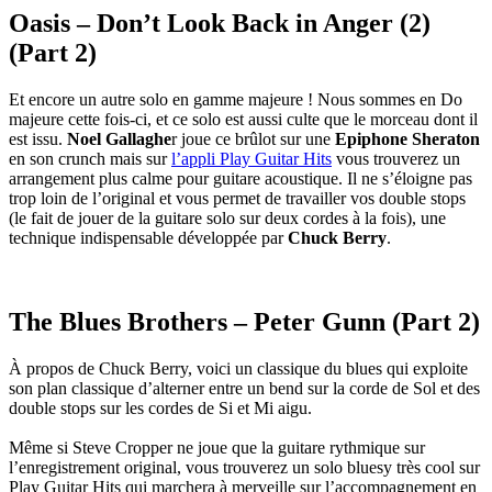
Oasis – Don’t Look Back in Anger (2)
(Part 2)
Et encore un autre solo en gamme majeure ! Nous sommes en Do
majeure cette fois-ci, et ce solo est aussi culte que le morceau dont il
est issu.
Noel Gallaghe
r joue ce brûlot sur une
Epiphone Sheraton
en son crunch mais sur
l’appli Play Guitar Hits
vous trouverez un
arrangement plus calme pour guitare acoustique. Il ne s’éloigne pas
trop loin de l’original et vous permet de travailler vos double stops
(le fait de jouer de la guitare solo sur deux cordes à la fois), une
technique indispensable développée par
Chuck Berry
.
The Blues Brothers – Peter Gunn (Part 2)
À propos de Chuck Berry, voici un classique du blues qui exploite
son plan classique d’alterner entre un bend sur la corde de Sol et des
double stops sur les cordes de Si et Mi aigu.
Même si Steve Cropper ne joue que la guitare rythmique sur
l’enregistrement original, vous trouverez un solo bluesy très cool sur
Play Guitar Hits qui marchera à merveille sur l’accompagnement en