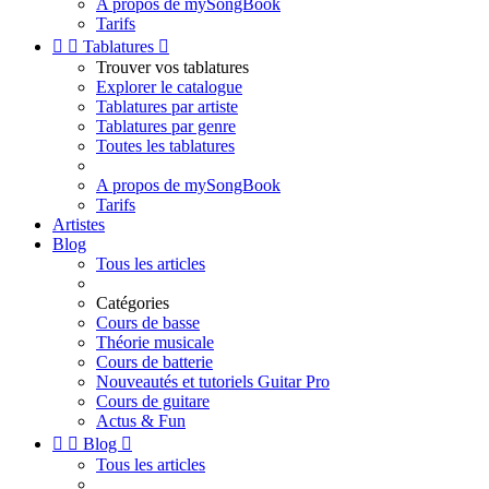
A propos de mySongBook
Tarifs


Tablatures

Trouver vos tablatures
Explorer le catalogue
Tablatures par artiste
Tablatures par genre
Toutes les tablatures
A propos de mySongBook
Tarifs
Artistes
Blog
Tous les articles
Catégories
Cours de basse
Théorie musicale
Cours de batterie
Nouveautés et tutoriels Guitar Pro
Cours de guitare
Actus & Fun


Blog

Tous les articles