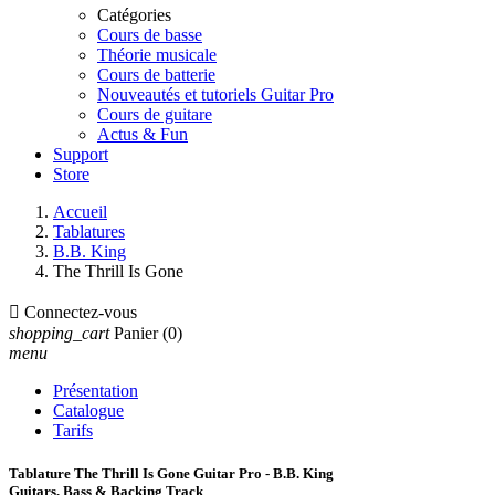
Catégories
Cours de basse
Théorie musicale
Cours de batterie
Nouveautés et tutoriels Guitar Pro
Cours de guitare
Actus & Fun
Support
Store
Accueil
Tablatures
B.B. King
The Thrill Is Gone

Connectez-vous
shopping_cart
Panier
(0)
menu
Présentation
Catalogue
Tarifs
Tablature The Thrill Is Gone Guitar Pro - B.B. King
Guitars, Bass & Backing Track