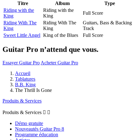
Titre
Album
Type
Riding with the
Riding with the
Full Score
King
King
Riding With The
Riding With The
Guitars, Bass & Backing
King
King
Track
Sweet Little Angel
King of the Blues
Full Score
Guitar Pro n’attend que vous.
Essayer Guitar Pro
Acheter Guitar Pro
Accueil
Tablatures
B.B. King
The Thrill Is Gone
Produits & Services
Produits & Services


Démo gratuite
Nouveautés Guitar Pro 8
Programme éducation