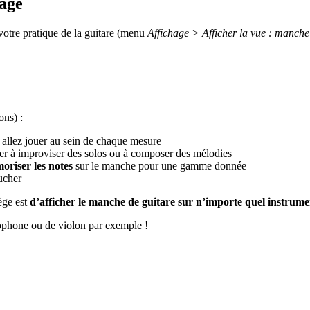
tage
otre pratique de la guitare (menu
Affichage > Afficher la vue : manche
ions) :
 allez jouer au sein de chaque mesure
er à improviser des solos ou à composer des mélodies
riser les notes
sur le manche pour une gamme donnée
aucher
ège est
d’afficher le manche de guitare sur n’importe quel instrumen
axophone ou de violon par exemple !