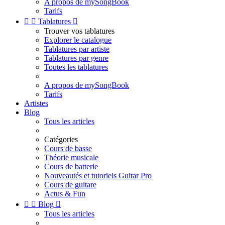
A propos de mySongBook
Tarifs


Tablatures

Trouver vos tablatures
Explorer le catalogue
Tablatures par artiste
Tablatures par genre
Toutes les tablatures
A propos de mySongBook
Tarifs
Artistes
Blog
Tous les articles
Catégories
Cours de basse
Théorie musicale
Cours de batterie
Nouveautés et tutoriels Guitar Pro
Cours de guitare
Actus & Fun


Blog

Tous les articles