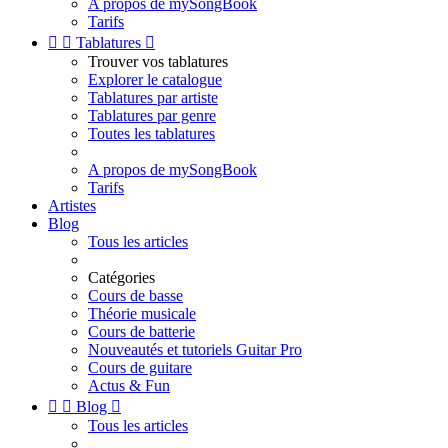
A propos de mySongBook
Tarifs


Tablatures

Trouver vos tablatures
Explorer le catalogue
Tablatures par artiste
Tablatures par genre
Toutes les tablatures
A propos de mySongBook
Tarifs
Artistes
Blog
Tous les articles
Catégories
Cours de basse
Théorie musicale
Cours de batterie
Nouveautés et tutoriels Guitar Pro
Cours de guitare
Actus & Fun


Blog

Tous les articles