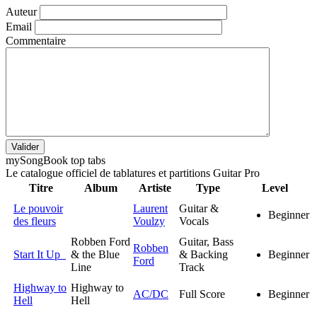
Auteur
Email
Commentaire
Valider
my
Song
Book top tabs
Le catalogue officiel de tablatures et partitions Guitar Pro
Titre
Album
Artiste
Type
Level
Le pouvoir
Laurent
Guitar &
Beginner
des fleurs
Voulzy
Vocals
Robben Ford
Guitar, Bass
Robben
Start It Up
& the Blue
& Backing
Beginner
Ford
Line
Track
Highway to
Highway to
AC/DC
Full Score
Beginner
Hell
Hell