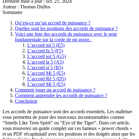
Dernière mise à jour :
oct. 21, 2024
Auteur : Thomas Duflos
Sommaire
Qu’est-ce qu’un accord de puissance ?
Quelles sont les positions des accords de puissance ?
Voici une liste des accords de puissance avec le note
fondamentale sur la corde de mi grave.
L’accord mi 5 (E5)
L’accord fa 5 (F5)
L’accord sol 5 (G5)
L’accord la 5 (A5)
L’accord si 5 (B5)
L’accord Mi 5 (E5)
L’accord Ré 5 (D5)
L’accord Mi 5 (E5)
Comment jouer un accord de puissance ?
Comment apprendre les accords de puissance ?
Conclusion
Les accords de puissance sont des accords essentiels. Les maîtriser
vous permettra de jouer des morceaux incontournables comme
“Smells Like Teen Spirit” ou “Eye of the Tiger”. Dans cet article,
vous trouverez un guide complet sur ces fameux « power chords »
et un PDF récapitulatif avec les positions et des doigtés ainsi que les