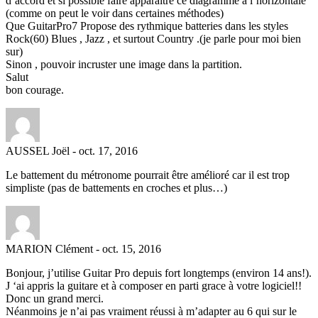
d’accord et si possible faire apparaître ce diagramme a l’horizontale
(comme on peut le voir dans certaines méthodes)
Que GuitarPro7 Propose des rythmique batteries dans les styles
Rock(60) Blues , Jazz , et surtout Country .(je parle pour moi bien
sur)
Sinon , pouvoir incruster une image dans la partition.
Salut
bon courage.
AUSSEL Joël
-
oct. 17, 2016
Le battement du métronome pourrait être amélioré car il est trop
simpliste (pas de battements en croches et plus…)
MARION Clément
-
oct. 15, 2016
Bonjour, j’utilise Guitar Pro depuis fort longtemps (environ 14 ans!).
J ‘ai appris la guitare et à composer en parti grace à votre logiciel!!
Donc un grand merci.
Néanmoins je n’ai pas vraiment réussi à m’adapter au 6 qui sur le