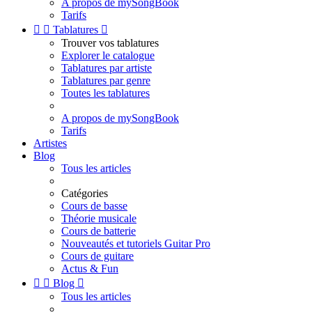
A propos de mySongBook
Tarifs


Tablatures

Trouver vos tablatures
Explorer le catalogue
Tablatures par artiste
Tablatures par genre
Toutes les tablatures
A propos de mySongBook
Tarifs
Artistes
Blog
Tous les articles
Catégories
Cours de basse
Théorie musicale
Cours de batterie
Nouveautés et tutoriels Guitar Pro
Cours de guitare
Actus & Fun


Blog

Tous les articles