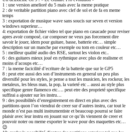
1 : une version amelioré du 5 mais avec la meme pratique
2 : de veritable partition piano avec clef de sol et de fa en meme
temps
3 : exportation de musique wave sans soucis sur seven et version
windows superieur…
4: exportation de fichier video tel que piano en casacade pour reviser
apres avoir composé, car composer ne veux pas forcement dire
savoir le jouer, idem pour guitare, basse, batterie etc… simple
description sur un manche par exemple ou tom en couleur etc…
5 : meilleur qualité audio des RSE, surtout les violon etc..
6 : des guitares mieux joué en rythmique avec plus de realisme et
moins d’acoups etc…
7 : la meme facicilité d’ecriture de la batterie que sur le GP5
8 : peut etre aussi des son d’instruments en general un peu plus
diversifié pour les styles, je pense a tout les musicien, les rockeur, les
metaleux, les bleus man, la pop, la varieté etc .. aussi au style plus
specifique genre flamenco etc…. peut etre des proprieté specifique
suffirai a ajouter sur les instru…
9 : des possibilités d’enregistrement en direct en plus avec des
partitions quon l’on viendrai de creer sur d’autres instru, car tout le
monde n’est pas multi instrumentiste et beaucoup pourrai se faire
plaisir avec leur instru en jouant sur ce qu’ils viennent de creer et
pouvoir noter ou meme exporter le wave pour des maquettes etc…
😉