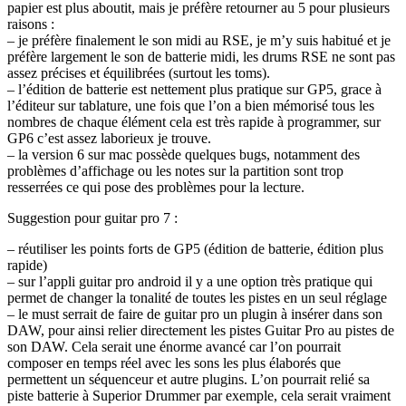
papier est plus aboutit, mais je préfère retourner au 5 pour plusieurs
raisons :
– je préfère finalement le son midi au RSE, je m’y suis habitué et je
préfère largement le son de batterie midi, les drums RSE ne sont pas
assez précises et équilibrées (surtout les toms).
– l’édition de batterie est nettement plus pratique sur GP5, grace à
l’éditeur sur tablature, une fois que l’on a bien mémorisé tous les
nombres de chaque élément cela est très rapide à programmer, sur
GP6 c’est assez laborieux je trouve.
– la version 6 sur mac possède quelques bugs, notamment des
problèmes d’affichage ou les notes sur la partition sont trop
resserrées ce qui pose des problèmes pour la lecture.
Suggestion pour guitar pro 7 :
– réutiliser les points forts de GP5 (édition de batterie, édition plus
rapide)
– sur l’appli guitar pro android il y a une option très pratique qui
permet de changer la tonalité de toutes les pistes en un seul réglage
– le must serrait de faire de guitar pro un plugin à insérer dans son
DAW, pour ainsi relier directement les pistes Guitar Pro au pistes de
son DAW. Cela serait une énorme avancé car l’on pourrait
composer en temps réel avec les sons les plus élaborés que
permettent un séquenceur et autre plugins. L’on pourrait relié sa
piste batterie à Superior Drummer par exemple, cela serait vraiment