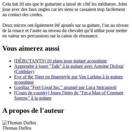
Cela fait 20 ans que le guitariste a laissé de côté les médiators. John
joue avec des faux ongles car les siens se cassaient trop facilement
au contact des cordes.
Deux micros ont également été ajoutés sur sa guitare, l’un au niveau
de la rosace et l’autre au niveau du chevalet qu’il utilise pour mettre
en valeur ses percussions sur la caisse de résonance.
Vous aimerez aussi
[DÉBUTANTS] 10 plans pour guitare acoustique
Apprendre à jouer "Talk" à la guitare avec Antoine Dufour
(Coldplay)
Eye of the Tiger en fingerstyle par Van Larkins à la guitare
acoustique
Gorillaz "Feel Good Inc." arrangé par Luca Stricagnoli
[Cours de country] Jouez l'intro de "I'm a Man of Constant
Sorrow" à la guitare
A propos de l'auteur
Thomas Duflos