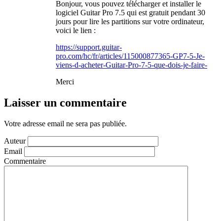
Bonjour, vous pouvez télécharger et installer le
logiciel Guitar Pro 7.5 qui est gratuit pendant 30
jours pour lire les partitions sur votre ordinateur,
voici le lien :
https://support.guitar-
pro.com/hc/fr/articles/115000877365-GP7-5-Je-
viens-d-acheter-Guitar-Pro-7-5-que-dois-je-faire-
Merci
Laisser un commentaire
Votre adresse email ne sera pas publiée.
Auteur
Email
Commentaire