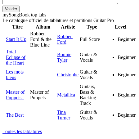
Valider
my
Song
Book top tabs
Le catalogue officiel de tablatures et partitions Guitar Pro
Titre
Album
Artiste
Type
Level
Robben
Robben
Start It Up
Ford & the
Full Score
Beginner
Ford
Blue Line
Total
Bonnie
Guitar &
Eclipse of
Beginner
Tyler
Vocals
the Heart
Les mots
Guitar &
Christophe
Beginner
bleus
Vocals
Guitars,
Master of
Master of
Bass &
Metallica
Beginner
Puppets
Puppets
Backing
Track
Tina
Guitar &
The Best
Beginner
Turner
Vocals
Toutes les tablatures