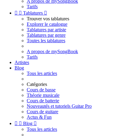
A propos de mySongBook
Tarifs


Tablatures

Trouver vos tablatures
Explorer le catalogue
Tablatures par artiste
Tablatures par genre
Toutes les tablatures
A propos de mySongBook
Tarifs
Artistes
Blog
Tous les articles
Catégories
Cours de basse
Théorie musicale
Cours de batterie
Nouveautés et tutoriels Guitar Pro
Cours de guitare
Actus & Fun


Blog

Tous les articles