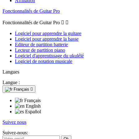
Affiliation
Fonctionnalités de Guitar Pro
Fonctionnalités de Guitar Pro


Logiciel pour apprendre la guitare
Logiciel pour apprendre la basse
Editeur de partition batterie
Lecteur de partition piano
Logiciel d'apprentissage du ukulélé
Logiciel de notation musicale
Langues
Langue :
Français

Français
English
Español
Suivez nous
Suivez-nous: