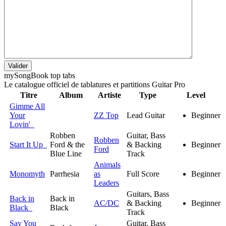
Valider
my
Song
Book top tabs
Le catalogue officiel de tablatures et partitions Guitar Pro
Titre
Album
Artiste
Type
Level
Gimme All
Your
ZZ Top
Lead Guitar
Beginner
Lovin'
Robben
Guitar, Bass
Robben
Start It Up
Ford & the
& Backing
Beginner
Ford
Blue Line
Track
Animals
Monomyth
Parrhesia
as
Full Score
Beginner
Leaders
Guitars, Bass
Back in
Back in
AC/DC
& Backing
Beginner
Black
Black
Track
Say You
Guitar, Bass