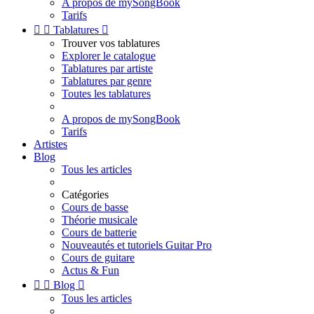
A propos de mySongBook
Tarifs


Tablatures

Trouver vos tablatures
Explorer le catalogue
Tablatures par artiste
Tablatures par genre
Toutes les tablatures
A propos de mySongBook
Tarifs
Artistes
Blog
Tous les articles
Catégories
Cours de basse
Théorie musicale
Cours de batterie
Nouveautés et tutoriels Guitar Pro
Cours de guitare
Actus & Fun


Blog

Tous les articles